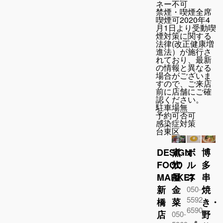
ネー不可
禁煙・喫煙
全席
喫煙可2020年4
月1日より受動喫
煙対策に関する
法律(改正健康増
進法）が施行さ
れており、最新
の情報と異なる
場合がございま
すので、ご来店
前に店舗にご確
認ください。
駐車場
無
予約可否
可
感染症対策
台東区
DESIGN
煮
ボ
博
FOOD
炊
ル
多
MARKET
屋
ネ
串
新
金
焼
050-
5592-
橋
菜
き・
6590
店
野
050-