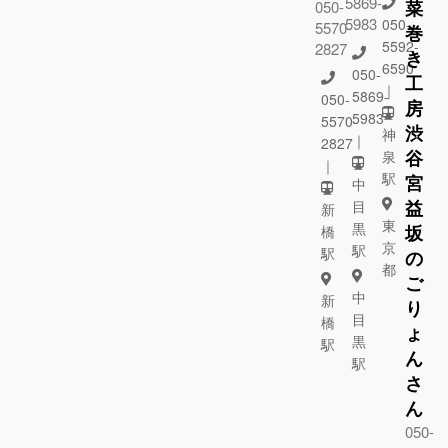
5869-
菜
050-
5983
050-
5570-
巻
5592-
2827
き
6590
050-
工
｜
5869-
050-
房
5983
5570-
渋
神
｜
2827
谷
泉
｜
駅
宮
中
益
目
新
東
黒
坂
橋
京
駅
駅
の
都
ご
中
新
り
目
橋
ょ
黒
駅
ん
駅
さ
ん
050-