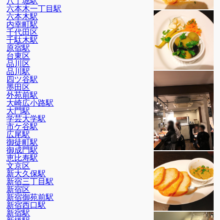
八丁堀駅
六本木一丁目駅
六本木駅
内幸町駅
千代田区
千駄木駅
原宿駅
台東区
品川区
品川駅
四ツ谷駅
墨田区
外苑前駅
大崎広小路駅
大門駅
学芸大学駅
市ケ谷駅
広尾駅
御徒町駅
御成門駅
恵比寿駅
文京区
新大久保駅
新宿三丁目駅
新宿区
新宿御苑前駅
新宿西口駅
新宿駅