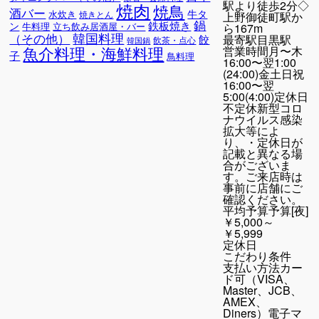
駅より徒歩2分◇
焼肉
焼鳥
酒バー
牛タ
水炊き
焼きとん
上野御徒町駅か
鍋
鉄板焼き
ン
牛料理
立ち飲み居酒屋・バー
ら167m
韓国料理
（その他）
最寄駅
目黒駅
餃
飲茶・点心
韓国鍋
魚介料理・海鮮料理
営業時間
月〜木
子
鳥料理
16:00〜翌1:00
(24:00)金土日祝
16:00〜翌
5:00(4:00)定休日
不定休新型コロ
ナウイルス感染
拡大等によ
り、・定休日が
記載と異なる場
合がございま
す。ご来店時は
事前に店舗にご
確認ください。
平均予算
予算[夜]
￥5,000～
￥5,999
定休日
こだわり条件
支払い方法
カー
ド可（VISA、
Master、JCB、
AMEX、
Diners）電子マ