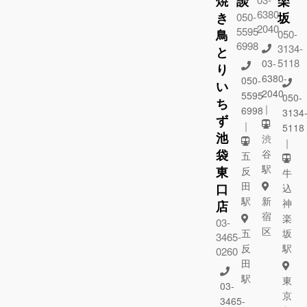
焼
談
楽
6380-
き
坂
050-
2040
5595-
鳥
050-
6998
3134-
と
5118
03-
り
6380-
050-
い
2040
5595-
050-
ち
｜
6998
3134
ず
｜
5118
池
渋
｜
袋
谷
五
駅
東
反
牛
田
口
込
駅
新
神
店
宿
楽
03-
区
五
坂
3465-
反
駅
0260
田
駅
東
03-
京
3465-