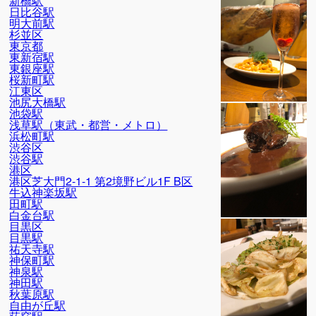
新橋駅
日比谷駅
明大前駅
杉並区
東京都
東新宿駅
東銀座駅
桜新町駅
江東区
池尻大橋駅
池袋駅
浅草駅（東武・都営・メトロ）
浜松町駅
渋谷区
渋谷駅
港区
港区芝大門2-1-1 第2境野ビル1F B区
牛込神楽坂駅
田町駅
白金台駅
目黒区
目黒駅
祐天寺駅
神保町駅
神泉駅
神田駅
秋葉原駅
自由が丘駅