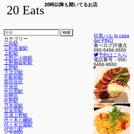
20時以降も開いてるお店
20 Eats
検
目黒バル la casa
索:
カテゴリー
del PINO
三田駅
食べログ評価点
三軒茶屋駅
050-5456-9550
上町駅
予約はこちら
上野広小路駅
電話番号：
050-
上野御徒町駅
5456-9550
上野駅
下北沢駅
不動前駅
世田谷区
中央区
中目黒駅
中野区
中野駅
乃木坂駅
五反田駅
京成上野駅
代々木八幡駅
代々木公園駅
代官山駅