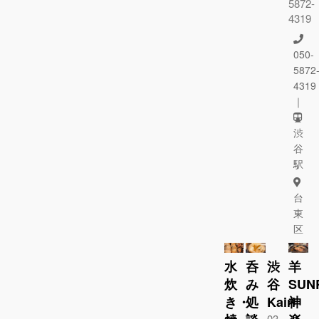
5872-
4319
050-
5872
4319
｜
渋
谷
駅
台
東
区
水
呑
渋
羊
炊
み
谷
SUN
き・
処
Kairi
神
03-