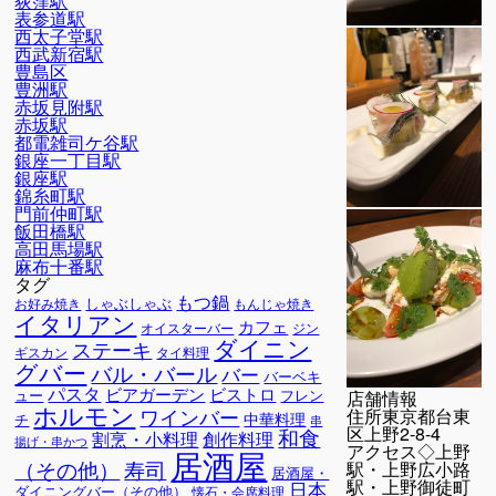
荻窪駅
表参道駅
西太子堂駅
西武新宿駅
豊島区
豊洲駅
赤坂見附駅
赤坂駅
都電雑司ケ谷駅
銀座一丁目駅
銀座駅
錦糸町駅
門前仲町駅
飯田橋駅
高田馬場駅
麻布十番駅
タグ
もつ鍋
しゃぶしゃぶ
お好み焼き
もんじゃ焼き
イタリアン
カフェ
オイスターバー
ジン
ダイニン
ステーキ
ギスカン
タイ料理
グバー
バル・バール
バー
バーベキ
パスタ
ビアガーデン
ビストロ
ュー
フレン
店舗情報
ホルモン
ワインバー
住所
東京都台東
中華料理
チ
串
区上野2-8-4
和食
割烹・小料理
創作料理
揚げ・串かつ
アクセス
◇上野
居酒屋
寿司
（その他）
駅・上野広小路
居酒屋・
駅・上野御徒町
日本
ダイニングバー（その他）
懐石・会席料理