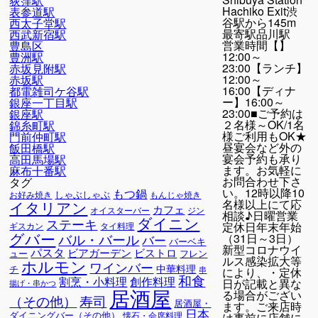
荻窪駅
Hachiko Exit渋
表参道駅
谷駅から145m
西太子堂駅
最寄駅
品川駅
西武新宿駅
営業時間
【】
豊島区
12:00～
豊洲駅
23:00【ランチ】
赤坂見附駅
12:00～
赤坂駅
16:00【ディナ
都電雑司ケ谷駅
ー】16:00～
銀座一丁目駅
23:00■ご予約は
銀座駅
２名様～OK/1名
錦糸町駅
様ご利用もOK★
門前仲町駅
昼宴会など外の
飯田橋駅
宴会予約も承り
高田馬場駅
ます。お気軽に
麻布十番駅
お問合わせ下さ
タグ
い。12時以降10
もつ鍋
しゃぶしゃぶ
お好み焼き
もんじゃ焼き
名様以上にて応
イタリアン
カフェ
オイスターバー
ジン
相談♪日曜営業
ダイニン
ステーキ
定休日年末年始
ギスカン
タイ料理
グバー
バル・バール
（31日～3日）
バー
バーベキ
新型コロナウイ
パスタ
ビアガーデン
ビストロ
ュー
フレン
ルス感染拡大等
ホルモン
ワインバー
中華料理
チ
により、・定休
串
和食
割烹・小料理
創作料理
日が記載と異な
揚げ・串かつ
居酒屋
る場合がござい
寿司
（その他）
居酒屋・
ます。ご来店時
日本
ダイニングバー（その他）
懐石・会席料理
は事前に店舗に