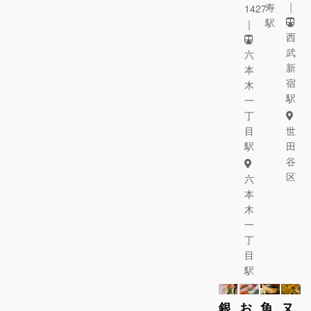
｜
寿
1427
駅
｜
西
武
六
新
本
宿
木
駅
一
丁
目
世
駅
田
谷
区
六
本
木
一
丁
目
駅
銀
お
魚
ヌ