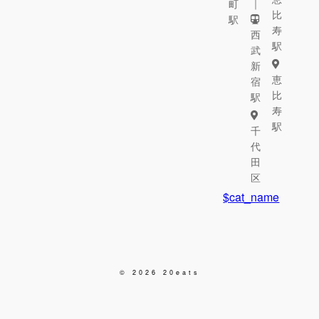
｜
町
比
駅
寿
西
駅
武
新
恵
宿
比
駅
寿
駅
千
代
田
区
$cat_name
© 2026 20eats