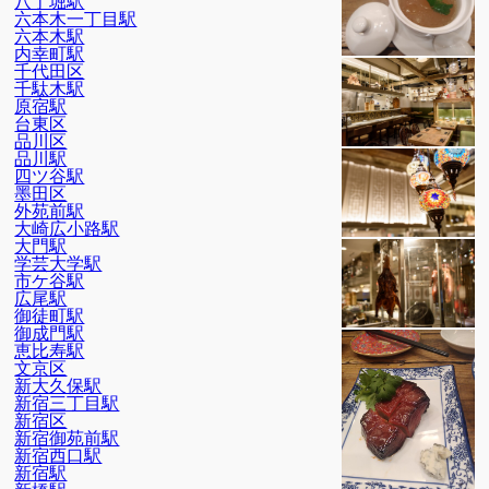
八丁堀駅
六本木一丁目駅
六本木駅
内幸町駅
千代田区
千駄木駅
原宿駅
台東区
品川区
品川駅
四ツ谷駅
墨田区
外苑前駅
大崎広小路駅
大門駅
学芸大学駅
市ケ谷駅
広尾駅
御徒町駅
御成門駅
恵比寿駅
文京区
新大久保駅
新宿三丁目駅
新宿区
新宿御苑前駅
新宿西口駅
新宿駅