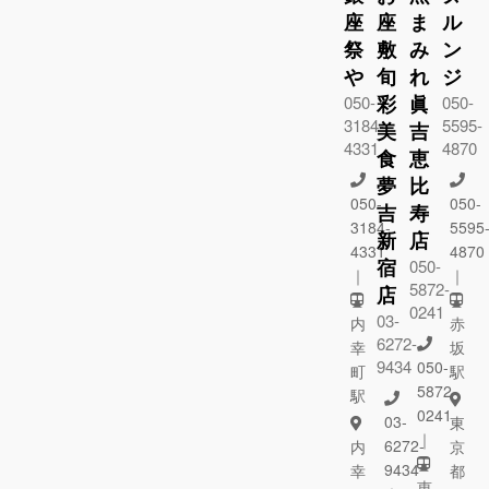
座
座
ま
ル
祭
敷
み
ン
や
旬
れ
ジ
彩
眞
050-
050-
3184-
5595-
美
吉
4331
4870
食
恵
夢
比
050-
050-
吉
寿
3184-
5595
新
店
4331
4870
宿
050-
｜
｜
5872-
店
0241
03-
内
赤
6272-
幸
坂
9434
050-
町
駅
5872-
駅
0241
03-
東
｜
6272-
内
京
9434
幸
都
恵