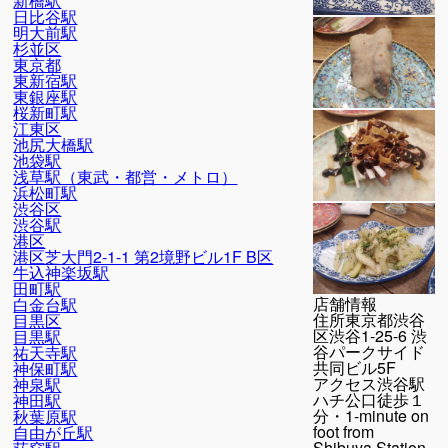
新橋駅
日比谷駅
明大前駅
杉並区
東京都
東新宿駅
東銀座駅
桜新町駅
江東区
池尻大橋駅
池袋駅
浅草駅（東武・都営・メトロ）
浜松町駅
渋谷区
渋谷駅
港区
港区芝大門2-1-1 第2境野ビル1F B区
牛込神楽坂駅
田町駅
店舗情報
白金台駅
住所
東京都渋谷
目黒区
区渋谷1-25-6 渋
目黒駅
谷パークサイド
祐天寺駅
共同ビル5F
神保町駅
アクセス
渋谷駅
神泉駅
ハチ公口徒歩１
神田駅
分・1-minute on
秋葉原駅
foot from
自由が丘駅
Shibuya Station