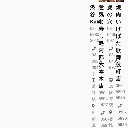
渋
意
虎
焼
谷
気
の
肉
Kairi
な
穴
い
寿
け
03-
03-
6380-
6435-
し
ば
2040
6977
処
た
阿
歌
03-
03-
部
舞
6380-
6435-
六
伎
2040
6977
本
町
｜
｜
木
店
店
050-
渋
恵
5890-
谷
050-
比
5935
5594-
駅
寿
1427
駅
050-
新
5890
宿
恵
050-
5935
区
比
5594-