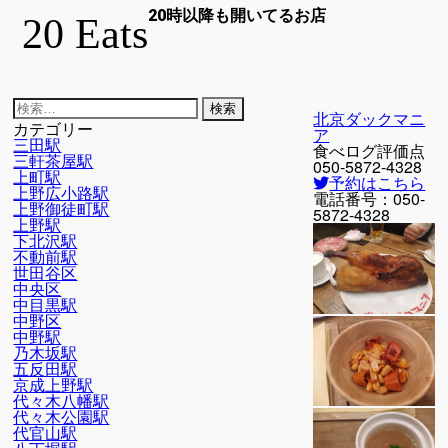
20時以降も開いてるお店
20 Eats
検
北京ダックマニ
索:
カテゴリー
ア
三田駅
食べログ評価点
三軒茶屋駅
050-5872-4328
上町駅
予約はこちら
上野広小路駅
電話番号：
050-
上野御徒町駅
5872-4328
上野駅
下北沢駅
不動前駅
世田谷区
中央区
中目黒駅
中野区
中野駅
乃木坂駅
五反田駅
京成上野駅
代々木八幡駅
代々木公園駅
代官山駅