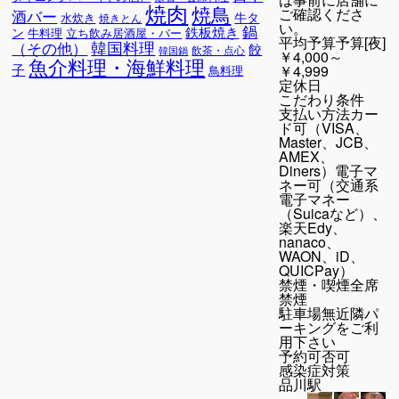
焼肉
焼鳥
ご確認くださ
酒バー
牛タ
水炊き
焼きとん
い。
鍋
鉄板焼き
ン
牛料理
立ち飲み居酒屋・バー
平均予算
予算[夜]
韓国料理
（その他）
餃
飲茶・点心
韓国鍋
￥4,000～
魚介料理・海鮮料理
子
￥4,999
鳥料理
定休日
こだわり条件
支払い方法
カー
ド可（VISA、
Master、JCB、
AMEX、
Diners）電子マ
ネー可（交通系
電子マネー
（Suicaなど）、
楽天Edy、
nanaco、
WAON、iD、
QUICPay）
禁煙・喫煙
全席
禁煙
駐車場
無近隣パ
ーキングをご利
用下さい
予約可否
可
感染症対策
品川駅