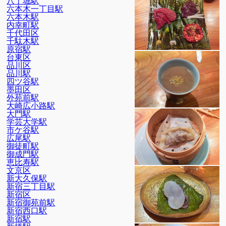
八丁堀駅
六本木一丁目駅
六本木駅
内幸町駅
千代田区
千駄木駅
原宿駅
台東区
品川区
品川駅
四ツ谷駅
墨田区
外苑前駅
大崎広小路駅
大門駅
学芸大学駅
市ケ谷駅
広尾駅
御徒町駅
御成門駅
恵比寿駅
文京区
新大久保駅
新宿三丁目駅
新宿区
新宿御苑前駅
新宿西口駅
新宿駅