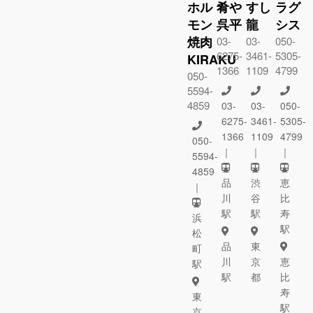
ホル
肴や
すし
ラグ
モン
呉平
龍
シス
焼肉
03-
03-
050-
6275-
3461-
5305-
KIRAKU
1366
1109
4799
050-
5594-
4859
03-
03-
050-
6275-
3461-
5305-
1366
1109
4799
050-
｜
｜
｜
5594-
4859
品
渋
恵
｜
川
谷
比
駅
駅
寿
浜
駅
松
品
東
町
川
京
恵
駅
駅
都
比
寿
東
駅
京