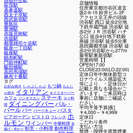
自由が丘駅
店舗情報
荻窪駅
住所
東京都渋谷区道玄
表参道駅
坂2-6-15 鈴井ビル 2F
西太子堂駅
アクセス
京王井の頭線
西武新宿駅
渋谷駅 西口 徒歩2分地
豊島区
下鉄半蔵門線 渋谷駅 徒
豊洲駅
歩2分ＪＲ 渋谷駅 ハチ
赤坂見附駅
公口 徒歩4分地下鉄銀
赤坂駅
座線 渋谷駅 徒歩5分東
都電雑司ケ谷駅
急田園都市線 渋谷駅 徒
銀座一丁目駅
歩2分渋谷駅から277m
銀座駅
最寄駅
東新宿駅
錦糸町駅
営業時間
【】
門前仲町駅
OPEN17:00
飯田橋駅
CLOSE23:00(LO.22:00)
高田馬場駅
定休日年中無休新型コ
麻布十番駅
ロナウイルス感染拡大
タグ
等により、・定休日が
もつ鍋
しゃぶしゃぶ
お好み焼き
もんじ
記載と異なる場合がご
イタリアン
ざいます。ご来店時は
オイスターバー
ゃ焼き
ステーキ
事前に店舗にご確認く
カフェ
ジンギスカン
タイ料
ダイニングバー
ださい。
バル・
理
平均予算
予算[夜]
バール
バー
パスタ
バーベキュー
￥4,000～￥4,999
ホ
定休日
ビアガーデン
ビストロ
フレンチ
ルモン
こだわり条件
ワインバー
中華料理
串
支払い方法
割烹・小料理
創作料理
揚げ・串かつ
禁煙・喫煙
全席禁煙東