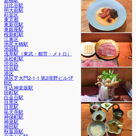
新橋駅
日比谷駅
明大前駅
杉並区
東京都
東新宿駅
東銀座駅
桜新町駅
江東区
池尻大橋駅
池袋駅
浅草駅（東武・都営・メトロ）
浜松町駅
渋谷区
渋谷駅
港区
港区芝大門2-1-1 第2境野ビル1F
B区
牛込神楽坂駅
田町駅
白金台駅
目黒区
目黒駅
祐天寺駅
神保町駅
神泉駅
神田駅
秋葉原駅