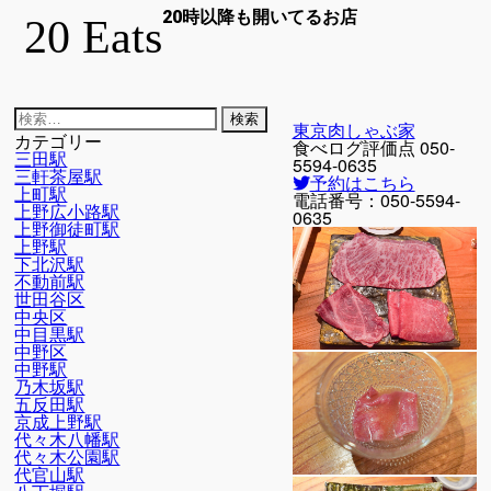
20時以降も開いてるお店
20 Eats
検
東京肉しゃぶ家
索:
カテゴリー
食べログ評価点
050-
三田駅
5594-0635
三軒茶屋駅
予約はこちら
上町駅
電話番号：
050-5594-
上野広小路駅
0635
上野御徒町駅
上野駅
下北沢駅
不動前駅
世田谷区
中央区
中目黒駅
中野区
中野駅
乃木坂駅
五反田駅
京成上野駅
代々木八幡駅
代々木公園駅
代官山駅