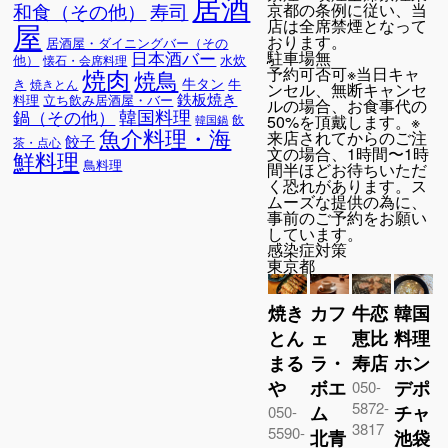
居酒
寿司
京都の条例に従い、当
和食（その他）
店は全席禁煙となって
屋
おります。
居酒屋・ダイニングバー（その
駐車場
無
日本酒バー
他）
水炊
懐石・会席料理
焼肉
予約可否
可※当日キャ
焼鳥
牛タン
き
牛
焼きとん
ンセル、無断キャンセ
鉄板焼き
料理
立ち飲み居酒屋・バー
ルの場合、お食事代の
韓国料理
鍋（その他）
50%を頂戴します。※
飲
韓国鍋
魚介料理・海
来店されてからのご注
餃子
茶・点心
文の場合、1時間〜1時
鮮料理
鳥料理
間半ほどお待ちいただ
く恐れがあります。ス
ムーズな提供の為に、
事前のご予約をお願い
しています。
感染症対策
東京都
焼き
カフ
牛恋
韓国
とん
ェ
恵比
料理
まる
ラ・
寿店
ホン
や
ボエ
デポ
050-
5872-
ム
チャ
050-
3817
5590-
北青
池袋