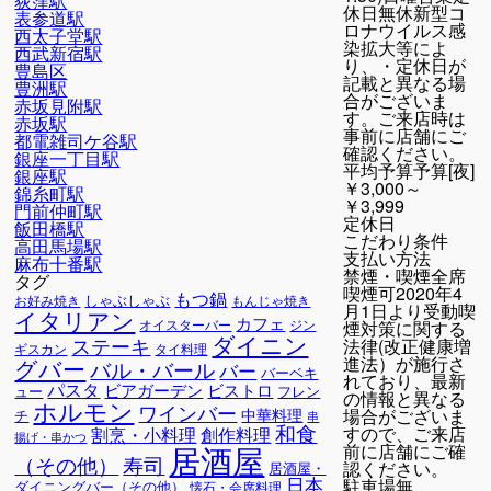
荻窪駅
休日無休新型コ
表参道駅
ロナウイルス感
西太子堂駅
染拡大等によ
西武新宿駅
り、・定休日が
豊島区
記載と異なる場
豊洲駅
合がございま
赤坂見附駅
す。ご来店時は
赤坂駅
事前に店舗にご
都電雑司ケ谷駅
確認ください。
銀座一丁目駅
平均予算
予算[夜]
銀座駅
￥3,000～
錦糸町駅
￥3,999
門前仲町駅
定休日
飯田橋駅
こだわり条件
高田馬場駅
支払い方法
麻布十番駅
禁煙・喫煙
全席
タグ
喫煙可2020年4
もつ鍋
しゃぶしゃぶ
お好み焼き
もんじゃ焼き
月1日より受動喫
イタリアン
カフェ
オイスターバー
ジン
煙対策に関する
ダイニン
ステーキ
法律(改正健康増
ギスカン
タイ料理
進法）が施行さ
グバー
バル・バール
バー
バーベキ
れており、最新
パスタ
ビアガーデン
ビストロ
ュー
フレン
の情報と異なる
ホルモン
ワインバー
場合がございま
中華料理
チ
串
和食
すので、ご来店
割烹・小料理
創作料理
揚げ・串かつ
居酒屋
前に店舗にご確
寿司
（その他）
認ください。
居酒屋・
日本
駐車場
無
ダイニングバー（その他）
懐石・会席料理