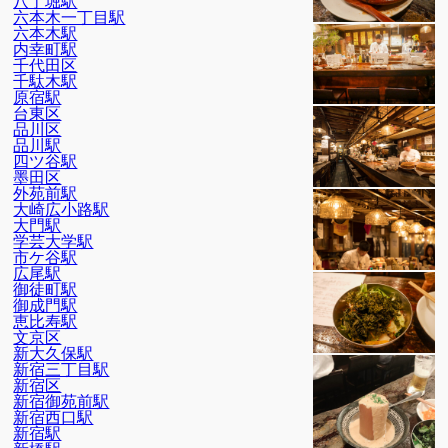
八丁堀駅
六本木一丁目駅
六本木駅
内幸町駅
千代田区
千駄木駅
原宿駅
台東区
品川区
品川駅
四ツ谷駅
墨田区
外苑前駅
大崎広小路駅
大門駅
学芸大学駅
市ケ谷駅
広尾駅
御徒町駅
御成門駅
恵比寿駅
文京区
新大久保駅
新宿三丁目駅
新宿区
新宿御苑前駅
新宿西口駅
新宿駅