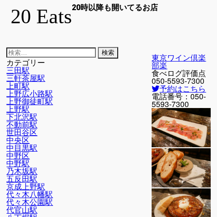
20時以降も開いてるお店
20 Eats
検
東京ワイン倶楽
索:
カテゴリー
部楽
三田駅
食べログ評価点
三軒茶屋駅
050-5593-7300
上町駅
予約はこちら
上野広小路駅
電話番号：
050-
上野御徒町駅
5593-7300
上野駅
下北沢駅
不動前駅
世田谷区
中央区
中目黒駅
中野区
中野駅
乃木坂駅
五反田駅
京成上野駅
代々木八幡駅
代々木公園駅
代官山駅