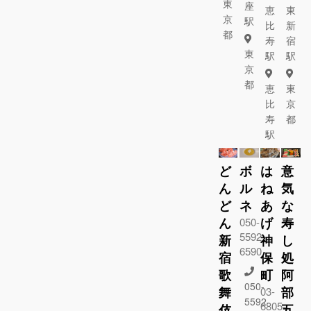
東
座
恵
東
京
駅
比
新
都
寿
宿
東
駅
駅
京
都
恵
東
比
京
寿
都
駅
ど
ボ
は
意
ん
ル
ね
気
ど
ネ
あ
な
ん
げ
寿
050-
5592-
新
神
し
6590
宿
保
処
歌
町
阿
050-
舞
部
03-
5592-
6805-
伎
五