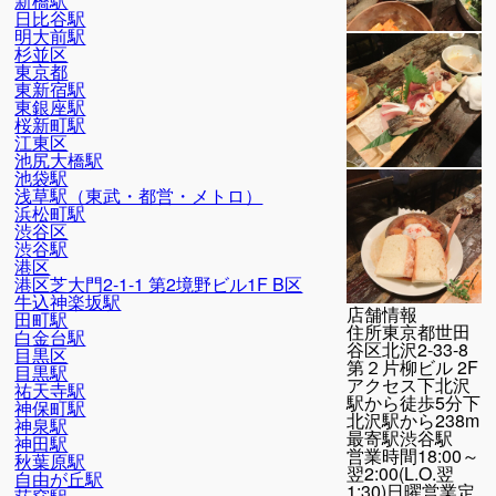
新橋駅
日比谷駅
明大前駅
杉並区
東京都
東新宿駅
東銀座駅
桜新町駅
江東区
池尻大橋駅
池袋駅
浅草駅（東武・都営・メトロ）
浜松町駅
渋谷区
渋谷駅
港区
港区芝大門2-1-1 第2境野ビル1F B区
牛込神楽坂駅
店舗情報
田町駅
住所
東京都世田
白金台駅
谷区北沢2-33-8
目黒区
第２片柳ビル 2F
目黒駅
アクセス
下北沢
祐天寺駅
駅から徒歩5分下
神保町駅
北沢駅から238m
神泉駅
最寄駅
渋谷駅
神田駅
営業時間
18:00～
秋葉原駅
翌2:00(L.O.翌
自由が丘駅
1:30)日曜営業定