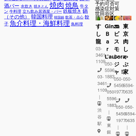
焼肉
予約可否
可
焼鳥
酒バー
牛タ
水炊き
焼きとん
感染症対策
鍋
鉄板焼き
ン
牛料理
立ち飲み居酒屋・バー
世田谷区
韓国料理
（その他）
餃
飲茶・点心
韓国鍋
魚介料理・海鮮料理
子
鳥料理
す
Ginza
エ
東
し
Ｂ
ビ
京
龍
ａ
ス
肉
ｒ
モ
し
03-
3461-
L’aurora
ン
ゃ
1109
ジ
ぶ
050-
5596-
ャ！
家
1883
03-
050-
050-
3461-
5456-
5594-
1109
1977
0635
050-
｜
5596-
1883
050-
050-
渋
｜
5456-
5594
谷
1977
0635
駅
東
｜
｜
銀