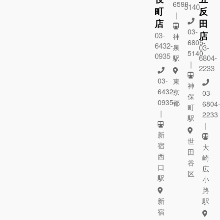
6590
5140
町
反
｜
店
田
03-
店
03-
神
6805-
6432-
泉
03-
5140
0935
6804-
駅
｜
2233
03-
東
神
6432-
京
03-
保
0935
都
6804
町
｜
2233
駅
｜
新
世
宿
大
田
西
崎
谷
口
広
区
駅
小
路
新
駅
宿