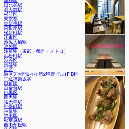
新橋駅
日比谷駅
明大前駅
杉並区
東京都
東新宿駅
東銀座駅
桜新町駅
江東区
池尻大橋駅
池袋駅
浅草駅（東武・都営・メトロ）
浜松町駅
渋谷区
渋谷駅
港区
港区芝大門2-1-1 第2境野ビル1F B区
牛込神楽坂駅
田町駅
白金台駅
目黒区
目黒駅
祐天寺駅
神保町駅
神泉駅
神田駅
秋葉原駅
自由が丘駅