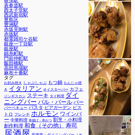
荻窪駅
表参道駅
西太子堂駅
西武新宿駅
豊島区
豊洲駅
赤坂見附駅
赤坂駅
都電雑司ケ谷駅
銀座一丁目駅
銀座駅
錦糸町駅
門前仲町駅
飯田橋駅
高田馬場駅
麻布十番駅
タグ
もつ鍋
しゃぶしゃぶ
お好み焼き
もんじゃ焼
イタリアン
カフェ
オイスターバー
き
ダイ
ステーキ
ジンギスカン
タイ料理
ニングバー
バル・バール
バー
パスタ
ビアガーデン
ビス
バーベキュー
ホルモン
ワインバ
トロ
フレンチ
ー
割烹・小料理
中華料理
串揚げ・串かつ
寿司
和食（その他）
創作料理
居酒屋
居酒屋・ダイニングバー（そ