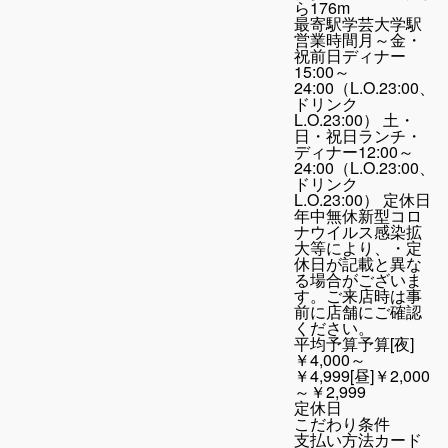
ら176m
最寄駅
学芸大学駅
営業時間
月～金・
祝前日ディナー
15:00～
24:00（L.O.23:00、
ドリンク
L.O.23:00） 土・
日・祝日ランチ・
ディナー12:00～
24:00（L.O.23:00、
ドリンク
L.O.23:00） 定休日
年中無休新型コロ
ナウイルス感染拡
大等により、・定
休日が記載と異な
る場合がございま
す。ご来店時は事
前に店舗にご確認
ください。
平均予算
予算[夜]
￥4,000～
￥4,999[昼]￥2,000
～￥2,999
定休日
こだわり条件
支払い方法
カード