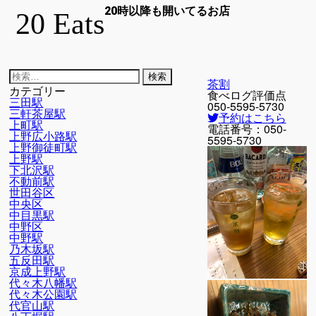
20時以降も開いてるお店
20 Eats
検
茶割
索:
カテゴリー
食べログ評価点
三田駅
050-5595-5730
三軒茶屋駅
予約はこちら
上町駅
電話番号：
050-
上野広小路駅
5595-5730
上野御徒町駅
上野駅
下北沢駅
不動前駅
世田谷区
中央区
中目黒駅
中野区
中野駅
乃木坂駅
五反田駅
京成上野駅
代々木八幡駅
代々木公園駅
代官山駅