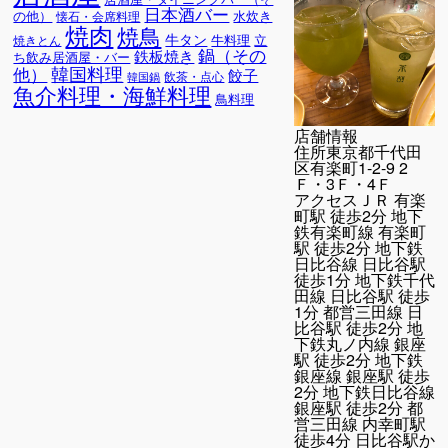
日本酒バー
の他）
水炊き
懐石・会席料理
焼肉
焼鳥
牛タン
牛料理
立
焼きとん
鍋（その
鉄板焼き
ち飲み居酒屋・バー
韓国料理
他）
餃子
飲茶・点心
韓国鍋
魚介料理・海鮮料理
鳥料理
店舗情報
住所
東京都千代田
区有楽町1-2-9 2
Ｆ・3Ｆ・4Ｆ
アクセス
ＪＲ 有楽
町駅 徒歩2分 地下
鉄有楽町線 有楽町
駅 徒歩2分 地下鉄
日比谷線 日比谷駅
徒歩1分 地下鉄千代
田線 日比谷駅 徒歩
1分 都営三田線 日
比谷駅 徒歩2分 地
下鉄丸ノ内線 銀座
駅 徒歩2分 地下鉄
銀座線 銀座駅 徒歩
2分 地下鉄日比谷線
銀座駅 徒歩2分 都
営三田線 内幸町駅
徒歩4分 日比谷駅か