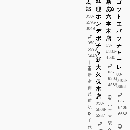
太
料
茶
ゴ
郎
理
房8
ッ
ホ
六
ト
050-
5596-
ン
本
エ
3049
デ
木
バ
ポ
店
ッ
050-
チ
チ
03-
5596-
6303-
ャ
ャ
3049
4586
新
ー
｜
大
レ
03-
久
03-
新
6303-
6408-
保
宿
4586
6688
御
本
｜
苑
店
前
03-
050-
六
駅
6408-
5868-
本
6688
5287
木
｜
千
駅
代
050-