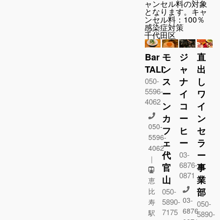
ャンセル料の対象
となります。キャ
ンセル料：100％
感染症対策
千代田区
Bar
モ
ジ
直
TALI
ン
ャ
出
ス
ナ
し
050-
5596-
ー
イ
ワ
4062
ン
コ
イ
カ
ー
ン
050-
フ
ヒ
セ
5596-
ェ
ー
ラ
4062
代
ー
03-
｜
6876-
官
事
0871
山
業
恵
部
比
050-
03-
5890-
寿
050-
6876-
7175
駅
5890-