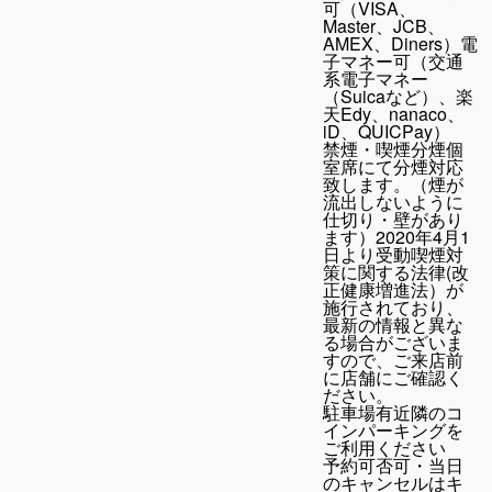
可（VISA、
Master、JCB、
AMEX、Diners）電
子マネー可（交通
系電子マネー
（Suicaなど）、楽
天Edy、nanaco、
iD、QUICPay）
禁煙・喫煙
分煙個
室席にて分煙対応
致します。（煙が
流出しないように
仕切り・壁があり
ます）2020年4月1
日より受動喫煙対
策に関する法律(改
正健康増進法）が
施行されており、
最新の情報と異な
る場合がございま
すので、ご来店前
に店舗にご確認く
ださい。
駐車場
有近隣のコ
インパーキングを
ご利用ください
予約可否
可・当日
のキャンセルはキ