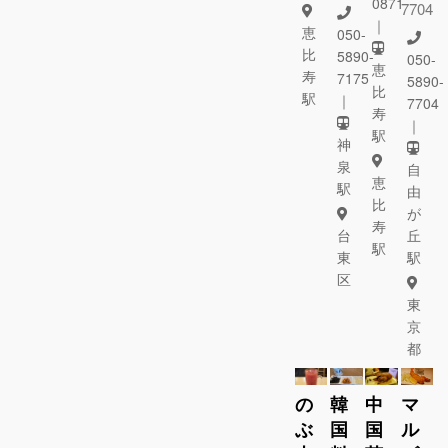
0871
7704
｜
恵
050-
比
5890-
050-
恵
寿
7175
5890-
比
駅
｜
7704
寿
｜
駅
神
泉
自
恵
駅
由
比
が
寿
台
丘
駅
東
駅
区
東
京
都
の
韓
中
マ
ぶ
国
国
ル