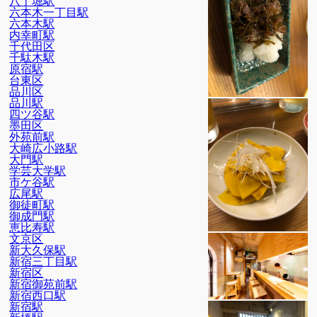
八丁堀駅
六本木一丁目駅
六本木駅
内幸町駅
千代田区
千駄木駅
原宿駅
台東区
品川区
品川駅
四ツ谷駅
墨田区
外苑前駅
大崎広小路駅
大門駅
学芸大学駅
市ケ谷駅
広尾駅
御徒町駅
御成門駅
恵比寿駅
文京区
新大久保駅
新宿三丁目駅
新宿区
新宿御苑前駅
新宿西口駅
新宿駅