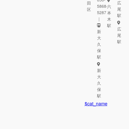
広
田
5868-
六
尾
区
5287
本
駅
｜
木
駅
広
新
尾
大
駅
久
保
駅
新
大
久
保
駅
$cat_name