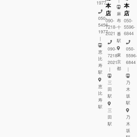
1977
本
本
店
店
麻
050-
090-
布
050-
5456-
7218-
5596-
十
1977
2021
6844
番
｜
駅
090-
050-
恵
東
7218-
5596
比
京
2021
6844
寿
都
｜
｜
駅
三
乃
恵
田
木
比
駅
坂
寿
駅
駅
三
田
乃
駅
木
坂
駅