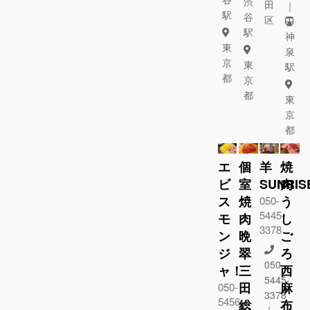
渋
田
｜
駅
谷
区
駅
神
東
泉
京
東
駅
都
京
都
東
京
都
エ
個
羊
焼
ビ
室
SUNRIS
肉
ス
焼
う
050-
5445-
モ
肉
し
3378
ン
晩
ご
ジ
翠
ろ
050-
ャ！
三
西
5445-
田
麻
050-
3378
5456-
総
布
｜