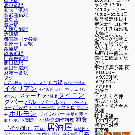
荻窪駅
ランチ12:00～
表参道駅
14:00ディナー
西太子堂駅
16:00～23:00日
西武新宿駅
曜営業定休日不
豊島区
定休新型コロナ
豊洲駅
ウイルス感染拡
赤坂見附駅
大等により、・
赤坂駅
定休日が記載と
都電雑司ケ谷駅
異なる場合がご
銀座一丁目駅
ざいます。ご来
銀座駅
店時は事前に店
錦糸町駅
舗にご確認くだ
門前仲町駅
さい。
飯田橋駅
平均予算
予算[夜]
高田馬場駅
￥8,000～
麻布十番駅
￥9,999[昼]
タグ
￥2,000～
もつ鍋
しゃぶしゃぶ
お好み焼き
もんじゃ焼き
￥2,999
イタリアン
カフェ
オイスターバー
ジン
定休日
ダイニン
ステーキ
こだわり条件
ギスカン
タイ料理
グバー
支払い方法
バル・バール
バー
バーベキ
禁煙・喫煙
全席
パスタ
ビアガーデン
ビストロ
ュー
フレン
禁煙
ホルモン
ワインバー
中華料理
チ
駐車場
無
串
和食
割烹・小料理
創作料理
予約可否
可
揚げ・串かつ
居酒屋
感染症対策
寿司
（その他）
居酒屋・
東京都
日本
ダイニングバー（その他）
懐石・会席料理