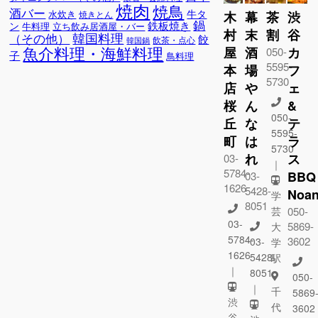
焼肉
焼鳥
酒バー
牛タ
水炊き
木
幕
茶
渋
焼きとん
鍋
鉄板焼き
ン
牛料理
立ち飲み居酒屋・バー
村
末
割
谷
韓国料理
（その他）
餃
飲茶・点心
韓国鍋
魚介料理・海鮮料理
屋
酒
カ
050-
子
鳥料理
5595-
本
場
フ
5730
店
や
ェ
桜
ん
&
050-
丘
な
テ
5595-
町
は
ラ
5730
れ
ス
03-
｜
5784-
BBQ
03-
1626
5428-
Noa
学
8051
芸
050-
03-
5869-
大
5784-
3602
03-
学
1626
5428-
駅
｜
8051
050-
｜
千
5869
渋
代
3602
谷