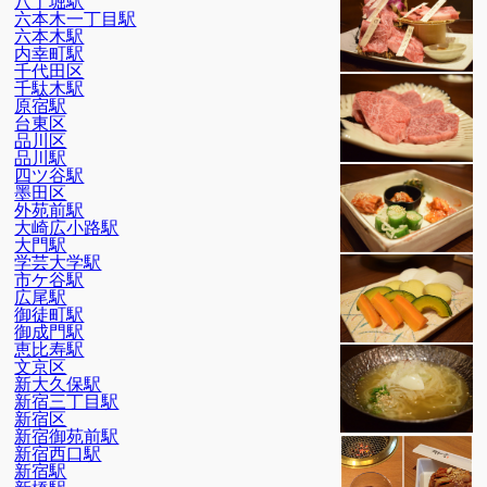
八丁堀駅
六本木一丁目駅
六本木駅
内幸町駅
千代田区
千駄木駅
原宿駅
台東区
品川区
品川駅
四ツ谷駅
墨田区
外苑前駅
大崎広小路駅
大門駅
学芸大学駅
市ケ谷駅
広尾駅
御徒町駅
御成門駅
恵比寿駅
文京区
新大久保駅
新宿三丁目駅
新宿区
新宿御苑前駅
新宿西口駅
新宿駅