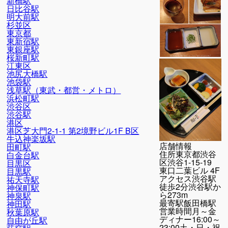
新橋駅
日比谷駅
明大前駅
杉並区
東京都
東新宿駅
東銀座駅
桜新町駅
江東区
池尻大橋駅
池袋駅
浅草駅（東武・都営・メトロ）
浜松町駅
渋谷区
渋谷駅
港区
港区芝大門2-1-1 第2境野ビル1F B区
牛込神楽坂駅
店舗情報
田町駅
住所
東京都渋谷
白金台駅
区渋谷1-15-19
目黒区
東口二葉ビル 4F
目黒駅
アクセス
渋谷駅
祐天寺駅
徒歩2分渋谷駅か
神保町駅
ら273m
神泉駅
最寄駅
飯田橋駅
神田駅
営業時間
月～金
秋葉原駅
ディナー16:00～
自由が丘駅
23:00土・日・祝