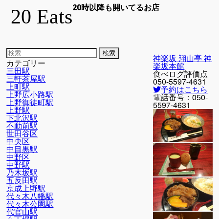
20時以降も開いてるお店
20 Eats
検
神楽坂 翔山亭 神
索:
カテゴリー
楽坂本館
三田駅
食べログ評価点
三軒茶屋駅
050-5597-4631
上町駅
予約はこちら
上野広小路駅
電話番号：
050-
上野御徒町駅
5597-4631
上野駅
下北沢駅
不動前駅
世田谷区
中央区
中目黒駅
中野区
中野駅
乃木坂駅
五反田駅
京成上野駅
代々木八幡駅
代々木公園駅
代官山駅