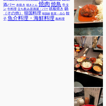
焼肉
焼鳥
酒バー
牛タ
水炊き
焼きとん
鍋
鉄板焼き
ン
牛料理
立ち飲み居酒屋・バー
韓国料理
（その他）
餃
飲茶・点心
韓国鍋
魚介料理・海鮮料理
子
鳥料理