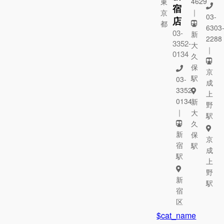
4629
東
宿
｜
京
03-
店
都
6303
03-
新
2288
3352-
大
｜
0134
久
保
京
駅
03-
成
3352-
上
0134
新
野
｜
大
駅
久
新
保
京
宿
駅
成
駅
上
野
新
駅
宿
区
$cat_name