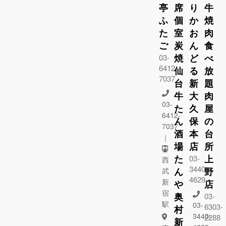
亭
席
り
牛
ふ
個
か
焼
た
室
お
肉
ご
炭
ん
食
焼
ど
べ
03-
6412-
仙
る
放
7037
台
新
題
牛
大
肉
03-
た
久
屋
6412-
ん
保
の
7037
酒
本
台
｜
場
店
所
た
上
03-
西
3440-
ん
野
武
4629
新
や
店
宿
奥
03-
駅
03-
6303-
村
3440-
2288
新