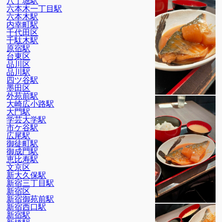
八丁堀駅
六本木一丁目駅
六本木駅
内幸町駅
千代田区
千駄木駅
原宿駅
台東区
品川区
品川駅
四ツ谷駅
墨田区
外苑前駅
大崎広小路駅
大門駅
学芸大学駅
市ケ谷駅
広尾駅
御徒町駅
御成門駅
恵比寿駅
文京区
新大久保駅
新宿三丁目駅
新宿区
新宿御苑前駅
新宿西口駅
新宿駅