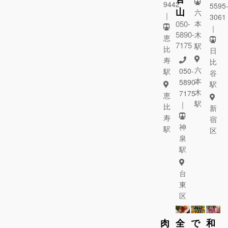
9442
5595
山
六
｜
3061
050-
本
｜
5890-
木
恵
7175
駅
比
日
寿
比
六
050-
駅
谷
本
5890-
駅
木
7175
恵
駅
｜
比
新
寿
宿
神
駅
区
泉
駅
台
東
区
肉
全
で
和