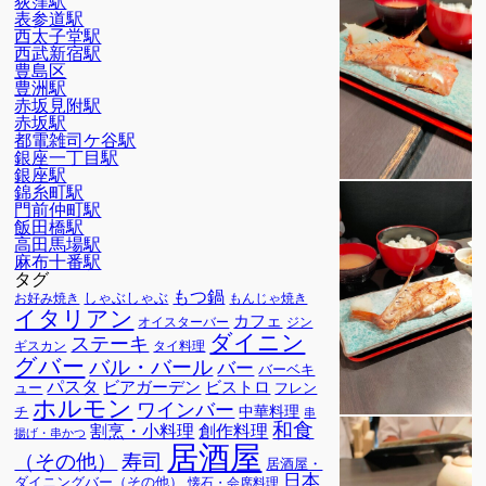
荻窪駅
表参道駅
西太子堂駅
西武新宿駅
豊島区
豊洲駅
赤坂見附駅
赤坂駅
都電雑司ケ谷駅
銀座一丁目駅
銀座駅
錦糸町駅
門前仲町駅
飯田橋駅
高田馬場駅
麻布十番駅
タグ
もつ鍋
しゃぶしゃぶ
お好み焼き
もんじゃ焼き
イタリアン
カフェ
オイスターバー
ジン
ダイニン
ステーキ
ギスカン
タイ料理
グバー
バル・バール
バー
バーベキ
パスタ
ビアガーデン
ビストロ
ュー
フレン
ホルモン
ワインバー
中華料理
チ
串
和食
割烹・小料理
創作料理
揚げ・串かつ
居酒屋
寿司
（その他）
居酒屋・
日本
ダイニングバー（その他）
懐石・会席料理