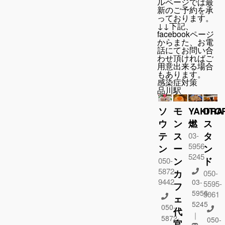
ルページでは最
新のご予約を承
っております。
↓↓下記、
facebookページ
からまた、お電
話にてお問い合
わせ頂ければご
用意出来る場合
もあります。
感染症対策
品川駅
ソ
モ
YAKITO
DRA
ウ
ン
燃
ス
テ
ス
タ
03-
5956-
ン
ー
ン
5245
ン
ド
050-
5872-
カ
050-
9442
03-
5595-
フ
5956-
3061
ェ
5245
050-
代
｜
5872-
050-
官