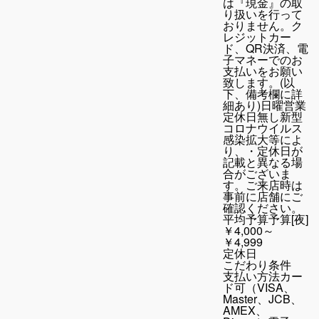
は『現金』の取
り扱いを行って
おりません。ク
レジットカー
ド、QR決済、電
子マネーでのお
支払いをお願い
致します。(以
下、備考欄に詳
細あり)日曜営業
定休日無し新型
コロナウイルス
感染拡大等によ
り、・定休日が
記載と異なる場
合がございま
す。ご来店時は
事前に店舗にご
確認ください。
平均予算
予算[夜]
￥4,000～
￥4,999
定休日
こだわり条件
支払い方法
カー
ド可（VISA、
Master、JCB、
AMEX、