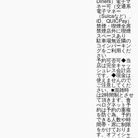
Diners）電子マ
ネー可（交通系
電子マネー
（Suicaなど）、
iD、QUICPay）
禁煙・喫煙
全席
禁煙店外に喫煙
スペースあり
駐車場
無近隣の
コインパーキン
グをご利用くだ
さい
予約可否
可◆当
店は完全キャッ
シュレス会計店
です。◆現金は
使えませんので
ご注意してくだ
さい。■混雑時
は2時間制とさせ
て頂きます。食
べログネット予
約は予約の重複
を防ぐ為、予約
できる人数や時
間帯・席に制限
をかけておりま
す。オフィシャ