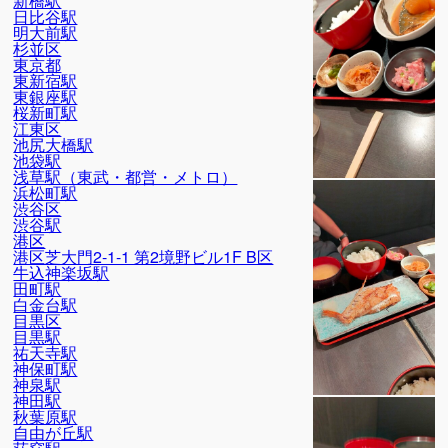
新橋駅
日比谷駅
明大前駅
杉並区
東京都
東新宿駅
東銀座駅
桜新町駅
江東区
池尻大橋駅
池袋駅
浅草駅（東武・都営・メトロ）
浜松町駅
渋谷区
渋谷駅
港区
港区芝大門2-1-1 第2境野ビル1F B区
牛込神楽坂駅
田町駅
白金台駅
目黒区
目黒駅
祐天寺駅
神保町駅
神泉駅
神田駅
秋葉原駅
自由が丘駅