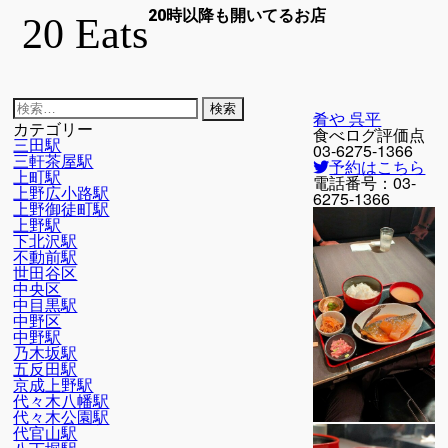
20時以降も開いてるお店
20 Eats
検
肴や 呉平
索:
カテゴリー
食べログ評価点
三田駅
03-6275-1366
三軒茶屋駅
予約はこちら
上町駅
電話番号：
03-
上野広小路駅
6275-1366
上野御徒町駅
上野駅
下北沢駅
不動前駅
世田谷区
中央区
中目黒駅
中野区
中野駅
乃木坂駅
五反田駅
京成上野駅
代々木八幡駅
代々木公園駅
代官山駅