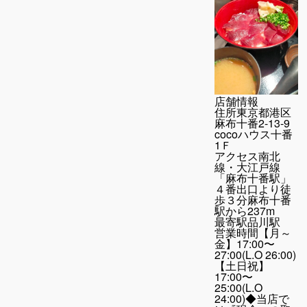
店舗情報
住所
東京都港区
麻布十番2-13-9
cocoハウス十番
1Ｆ
アクセス
南北
線・大江戸線
「麻布十番駅」
４番出口より徒
歩３分麻布十番
駅から237m
最寄駅
品川駅
営業時間
【月～
金】17:00〜
27:00(L.O 26:00)
【土日祝】
17:00〜
25:00(L.O
24:00)◆当店で