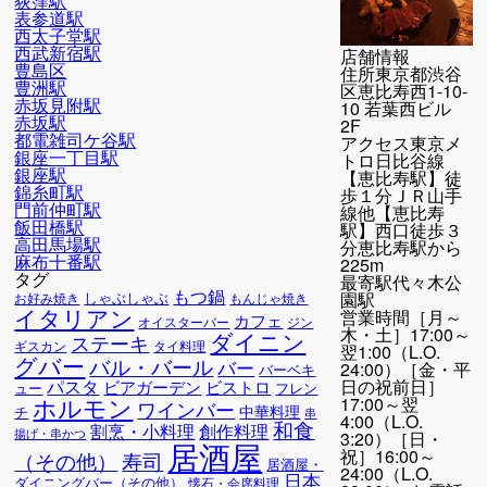
荻窪駅
表参道駅
西太子堂駅
西武新宿駅
店舗情報
豊島区
住所
東京都渋谷
豊洲駅
区恵比寿西1-10-
赤坂見附駅
10 若葉西ビル
赤坂駅
2F
都電雑司ケ谷駅
アクセス
東京メ
銀座一丁目駅
トロ日比谷線
銀座駅
【恵比寿駅】徒
錦糸町駅
歩１分ＪＲ山手
門前仲町駅
線他【恵比寿
飯田橋駅
駅】西口徒歩３
高田馬場駅
分恵比寿駅から
麻布十番駅
225m
タグ
最寄駅
代々木公
もつ鍋
園駅
しゃぶしゃぶ
お好み焼き
もんじゃ焼き
イタリアン
営業時間
［月～
カフェ
オイスターバー
ジン
木・土］17:00～
ダイニン
ステーキ
ギスカン
タイ料理
翌1:00（L.O.
グバー
バル・バール
バー
24:00）［金・平
バーベキ
パスタ
日の祝前日］
ビアガーデン
ビストロ
ュー
フレン
ホルモン
17:00～翌
ワインバー
中華料理
チ
串
4:00（L.O.
和食
割烹・小料理
創作料理
揚げ・串かつ
3:20）［日・
居酒屋
祝］16:00～
寿司
（その他）
居酒屋・
24:00（L.O.
日本
ダイニングバー（その他）
懐石・会席料理