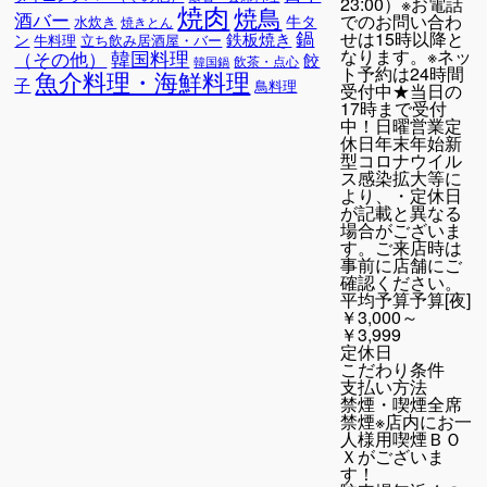
23:00）※お電話
焼肉
焼鳥
酒バー
でのお問い合わ
牛タ
水炊き
焼きとん
鍋
せは15時以降と
鉄板焼き
ン
牛料理
立ち飲み居酒屋・バー
なります。※ネッ
韓国料理
（その他）
餃
飲茶・点心
韓国鍋
ト予約は24時間
魚介料理・海鮮料理
子
鳥料理
受付中★当日の
17時まで受付
中！日曜営業定
休日年末年始新
型コロナウイル
ス感染拡大等に
より、・定休日
が記載と異なる
場合がございま
す。ご来店時は
事前に店舗にご
確認ください。
平均予算
予算[夜]
￥3,000～
￥3,999
定休日
こだわり条件
支払い方法
禁煙・喫煙
全席
禁煙※店内にお一
人様用喫煙ＢＯ
Ｘがございま
す！