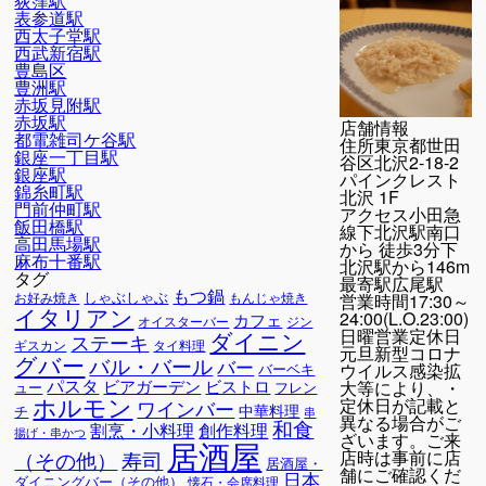
荻窪駅
表参道駅
西太子堂駅
西武新宿駅
豊島区
豊洲駅
赤坂見附駅
赤坂駅
店舗情報
都電雑司ケ谷駅
住所
東京都世田
銀座一丁目駅
谷区北沢2-18-2
銀座駅
パインクレスト
錦糸町駅
北沢 1F
門前仲町駅
アクセス
小田急
飯田橋駅
線下北沢駅南口
高田馬場駅
から 徒歩3分下
麻布十番駅
北沢駅から146m
タグ
最寄駅
広尾駅
もつ鍋
しゃぶしゃぶ
営業時間
17:30～
お好み焼き
もんじゃ焼き
イタリアン
24:00(L.O.23:00)
カフェ
オイスターバー
ジン
日曜営業定休日
ダイニン
ステーキ
ギスカン
タイ料理
元旦新型コロナ
グバー
バル・バール
バー
ウイルス感染拡
バーベキ
パスタ
ビアガーデン
ビストロ
大等により、・
ュー
フレン
ホルモン
定休日が記載と
ワインバー
中華料理
チ
串
異なる場合がご
和食
割烹・小料理
創作料理
揚げ・串かつ
ざいます。ご来
居酒屋
店時は事前に店
寿司
（その他）
居酒屋・
舗にご確認くだ
日本
ダイニングバー（その他）
懐石・会席料理