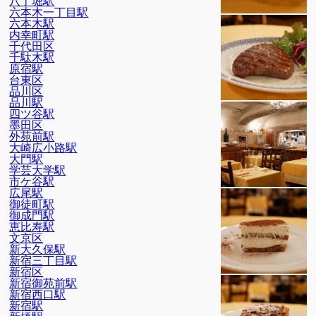
八丁堀駅
六本木一丁目駅
六本木駅
内幸町駅
千代田区
千駄木駅
原宿駅
台東区
品川区
品川駅
四ツ谷駅
墨田区
外苑前駅
大崎広小路駅
大門駅
学芸大学駅
市ケ谷駅
広尾駅
御徒町駅
御成門駅
恵比寿駅
文京区
新大久保駅
新宿三丁目駅
新宿区
新宿御苑前駅
新宿西口駅
新宿駅