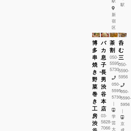
駅
駅
新
宿
区
博
バ
茶
呑
多
カ
割
む
串
息
三
050-
5595-
焼
子
050-
5730
5590-
き・
長
5956
野
男
050-
菜
渋
5595-
050-
巻
谷
5730
5590
き
本
｜
5956
工
店
｜
房
03-
学
5828-
渋
芸
京
7066
大
谷
成