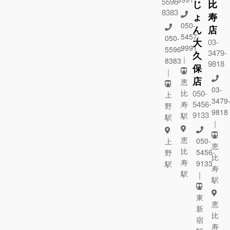
5596-
じ
比
8383
ょ
寿
050-
ん
店
5457-
050-
大
03-
9991
5596-
3479-
久
｜
8383
9818
保
｜
店
恵
03-
比
050-
上
3479
5456-
寿
野
9818
9133
駅
駅
｜
恵
050-
上
恵
比
5456-
野
比
寿
9133
駅
寿
駅
｜
駅
東
恵
新
比
宿
寿