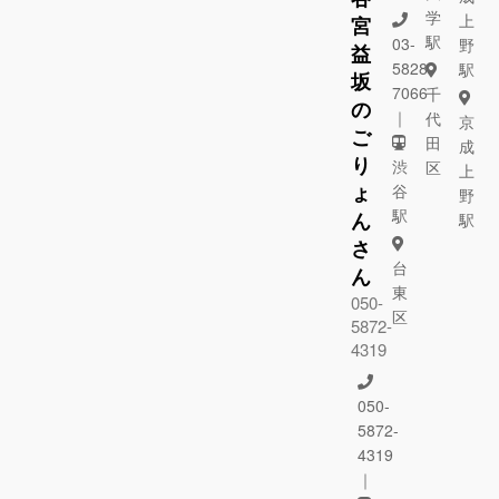
学
上
宮
駅
03-
野
益
5828-
駅
坂
7066
千
の
｜
代
京
ご
田
成
り
渋
区
上
ょ
谷
野
駅
ん
駅
さ
台
ん
東
050-
区
5872-
4319
050-
5872-
4319
｜