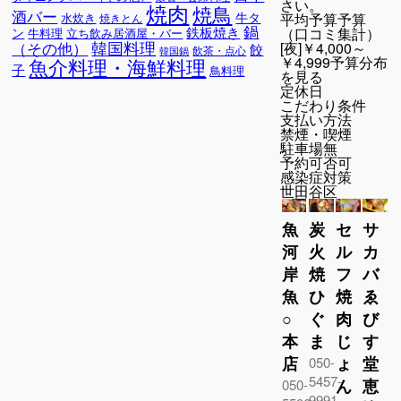
さい。
焼肉
焼鳥
酒バー
牛タ
平均予算
予算
水炊き
焼きとん
鍋
鉄板焼き
（口コミ集計）
ン
牛料理
立ち飲み居酒屋・バー
韓国料理
[夜]￥4,000～
（その他）
餃
飲茶・点心
韓国鍋
￥4,999予算分布
魚介料理・海鮮料理
子
鳥料理
を見る
定休日
こだわり条件
支払い方法
禁煙・喫煙
駐車場
無
予約可否
可
感染症対策
世田谷区
魚
炭
セ
サ
河
火
ル
カ
岸
焼
フ
バ
魚
ひ
焼
ゑ
○
ぐ
肉
び
本
ま
じ
す
店
ょ
堂
050-
5457-
ん
恵
050-
9991