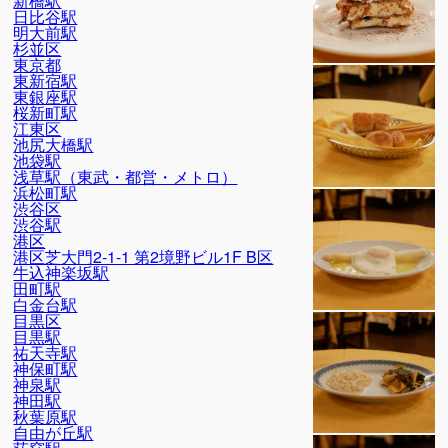
新橋駅
日比谷駅
明大前駅
杉並区
東京都
東新宿駅
東銀座駅
桜新町駅
江東区
池尻大橋駅
池袋駅
浅草駅（東武・都営・メトロ）
浜松町駅
渋谷区
渋谷駅
港区
港区芝大門2-1-1 第2境野ビル1F B区
牛込神楽坂駅
田町駅
白金台駅
目黒区
目黒駅
祐天寺駅
神保町駅
神泉駅
神田駅
秋葉原駅
自由が丘駅