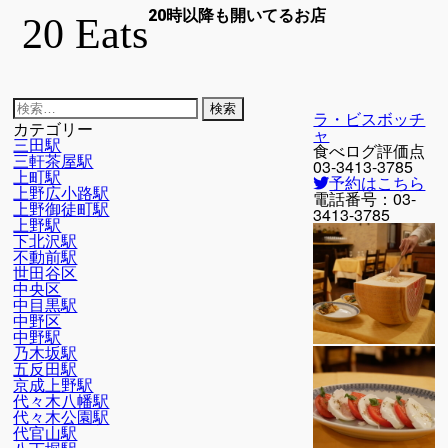
20時以降も開いてるお店
20 Eats
検
ラ・ビスボッチ
索:
カテゴリー
ャ
三田駅
食べログ評価点
三軒茶屋駅
03-3413-3785
上町駅
予約はこちら
上野広小路駅
電話番号：
03-
上野御徒町駅
3413-3785
上野駅
下北沢駅
不動前駅
世田谷区
中央区
中目黒駅
中野区
中野駅
乃木坂駅
五反田駅
京成上野駅
代々木八幡駅
代々木公園駅
代官山駅