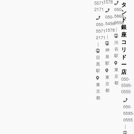
1578
5571-
タ
2171
050-
ン
5868-
050-
ド
9558
5456-
050-
銀
｜
1578
5571-
座
｜
2171
コ
渋
｜
リ
谷
神
駅
ド
泉
目
駅
ー
黒
東
駅
店
京
東
050-
都
京
東
5595-
都
京
0555
都
050-
5595
0555
｜