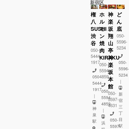
新宿区
権
ホ
神
ど
八
ル
楽
ん
SUSHI
モ
坂
底
渋
ン
翔
050-
5596-
谷
焼
山
5234
肉
亭
050-
5444-
KIRAKU
神
1917
050-
楽
050-
5596
5594-
坂
5234
4859
050-
本
｜
5444-
館
1917
050-
050-
新
｜
5594-
5597-
宿
4859
4631
三
神
｜
丁
泉
目
050-
駅
浜
駅
5597-
松