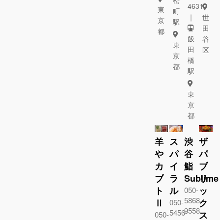
4631
東
町
｜
世
京
駅
田
都
飯
谷
東
田
区
京
橋
都
駅
東
京
都
羊
ス
渋
ザ
や
パ
谷
パ
カ
イ
鮨
ブ
ブ
ラ
Sublime
リ
ト
ル
ッ
050-
5868-
Ⅱ
ク
050-
9558
5456-
ス
050-