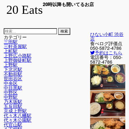
20時以降も開いてるお店
20 Eats
検
ひない小町 渋谷
索:
カテゴリー
店
三田駅
食べログ評価点
三軒茶屋駅
050-5872-4786
上町駅
予約はこちら
上野広小路駅
電話番号：
050-
上野御徒町駅
5872-4786
上野駅
下北沢駅
不動前駅
世田谷区
中央区
中目黒駅
中野区
中野駅
乃木坂駅
五反田駅
京成上野駅
代々木八幡駅
代々木公園駅
代官山駅