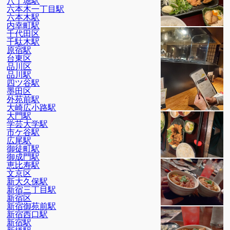
八丁堀駅
六本木一丁目駅
六本木駅
内幸町駅
千代田区
千駄木駅
原宿駅
台東区
品川区
品川駅
四ツ谷駅
墨田区
外苑前駅
大崎広小路駅
大門駅
学芸大学駅
市ケ谷駅
広尾駅
御徒町駅
御成門駅
恵比寿駅
文京区
新大久保駅
新宿三丁目駅
新宿区
新宿御苑前駅
新宿西口駅
新宿駅