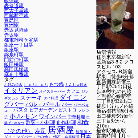
荻窪駅
表参道駅
西太子堂駅
西武新宿駅
豊島区
豊洲駅
赤坂見附駅
赤坂駅
都電雑司ケ谷駅
銀座一丁目駅
銀座駅
店舗情報
錦糸町駅
住所
東京都新宿
門前仲町駅
区新宿3-8-2 クロ
飯田橋駅
スビル 103
高田馬場駅
アクセス
JR新宿
麻布十番駅
駅東口徒歩6分都
タグ
営新宿線新宿三
もつ鍋
しゃぶしゃぶ
お好み焼き
もんじゃ焼き
丁目駅C5出口徒
イタリアン
歩30秒丸の内線
カフェ
オイスターバー
ジン
ダイニン
／副都心線新宿
ステーキ
ギスカン
タイ料理
三丁目駅B2出口
グバー
バル・バール
バー
バーベキ
徒歩1分丸ノ内線
パスタ
ビアガーデン
ビストロ
ュー
フレン
新宿御苑前駅1番
ホルモン
ワインバー
出口徒歩5分新宿
中華料理
チ
串
三丁目駅から
和食
割烹・小料理
創作料理
揚げ・串かつ
210m
居酒屋
寿司
（その他）
最寄駅
神泉駅
居酒屋・
営業時間
【月～
日本
ダイニングバー（その他）
懐石・会席料理