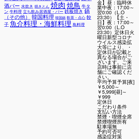
金】昼：臨時休
焼肉
焼鳥
酒バー
牛タ
水炊き
焼きとん
業中夜：17:00～
鍋
鉄板焼き
ン
牛料理
立ち飲み居酒屋・バー
翌0:00（L.O
韓国料理
（その他）
23:30）【土・
餃
飲茶・点心
韓国鍋
魚介料理・海鮮料理
日】夜：17:00～
子
鳥料理
翌0:00（L.O
23:30）定休日火
曜日新型コロナ
ウイルス感染拡
大等により、・
定休日が記載と
異なる場合がご
ざいます。ご来
店時は事前に店
舗にご確認くだ
さい。
平均予算
予算[夜]
￥5,000～
￥5,999[昼]～
￥999
定休日
こだわり条件
支払い方法
禁煙・喫煙
全席
禁煙喫煙所有
駐車場
無
予約可否
可
感染症対策