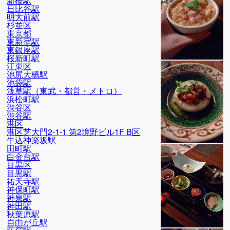
新橋駅
日比谷駅
明大前駅
杉並区
東京都
東新宿駅
東銀座駅
桜新町駅
江東区
池尻大橋駅
池袋駅
浅草駅（東武・都営・メトロ）
浜松町駅
渋谷区
渋谷駅
港区
港区芝大門2-1-1 第2境野ビル1F B区
牛込神楽坂駅
田町駅
白金台駅
目黒区
目黒駅
祐天寺駅
神保町駅
神泉駅
神田駅
秋葉原駅
自由が丘駅