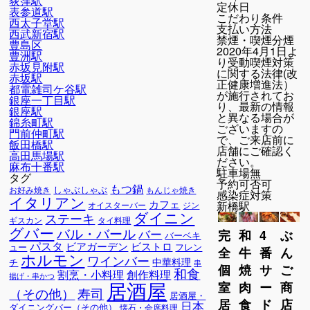
荻窪駅
定休日
表参道駅
こだわり条件
西太子堂駅
支払い方法
西武新宿駅
禁煙・喫煙
分煙
豊島区
2020年4月1日よ
豊洲駅
り受動喫煙対策
赤坂見附駅
に関する法律(改
赤坂駅
正健康増進法）
都電雑司ケ谷駅
が施行されてお
銀座一丁目駅
り、最新の情報
銀座駅
と異なる場合が
錦糸町駅
ございますの
門前仲町駅
で、ご来店前に
飯田橋駅
店舗にご確認く
高田馬場駅
ださい。
麻布十番駅
駐車場
無
タグ
予約可否
可
もつ鍋
しゃぶしゃぶ
お好み焼き
もんじゃ焼き
感染症対策
イタリアン
カフェ
新橋駅
オイスターバー
ジン
ダイニン
ステーキ
ギスカン
タイ料理
グバー
バル・バール
バー
完
和
4
ぶ
バーベキ
パスタ
ビアガーデン
ビストロ
ュー
フレン
全
牛
番
ん
ホルモン
ワインバー
中華料理
チ
串
個
焼
サ
ご
和食
割烹・小料理
創作料理
揚げ・串かつ
居酒屋
室
肉
ー
商
寿司
（その他）
居酒屋・
居
食
ド
店
日本
ダイニングバー（その他）
懐石・会席料理