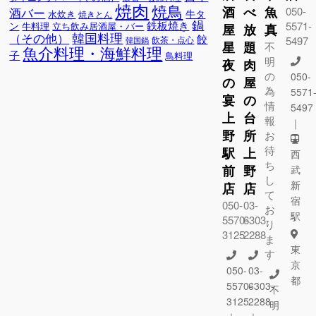
焼肉
焼鳥
酒
べ
魚
050-
酒バー
牛タ
水炊き
焼きとん
鍋
鉄板焼き
5571-
ン
牛料理
立ち飲み居酒屋・バー
屋
放
真
韓国料理
（その他）
餃
5497
飲茶・点心
韓国鍋
星
題
不
魚介料理・海鮮料理
子
鳥料理
明
夜
肉
の
050-
の
屋
為
5571
宴
の
情
5497
上
台
報
｜
野
所
お
待
駅
上
西
ち
前
野
武
し
新
店
店
て
宿
050-
03-
お
駅
5570-
6303-
り
3125
2288
ま
東
す
京
050-
03-
都
5570-
6303-
不
3125
2288
明