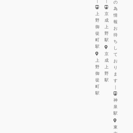
｜
｜
の
為
上
京
情
野
成
報
御
上
お
徒
野
待
町
駅
ち
駅
し
京
て
上
成
お
野
上
り
御
野
ま
徒
駅
す
町
｜
駅
神
泉
駅
東