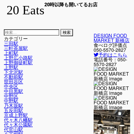
20時以降も開いてるお店
20 Eats
検
DESIGN FOOD
索:
カテゴリー
MARKET 新橋店
三田駅
食べログ評価点
三軒茶屋駅
050-5570-2827
上町駅
予約はこちら
上野広小路駅
電話番号：
050-
上野御徒町駅
5570-2827
上野駅
下北沢駅
不動前駅
世田谷区
中央区
中目黒駅
中野区
中野駅
乃木坂駅
五反田駅
京成上野駅
代々木八幡駅
代々木公園駅
代官山駅