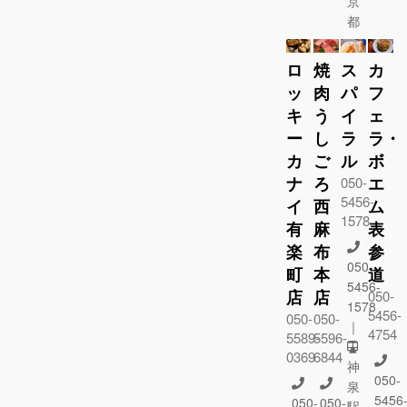
京
都
ロ
焼
ス
カ
ッ
肉
パ
フ
キ
う
イ
ェ
ー
し
ラ
ラ・
カ
ご
ル
ボ
ナ
ろ
エ
050-
5456-
イ
西
ム
1578
有
麻
表
楽
布
参
050-
町
本
道
5456-
店
店
050-
1578
5456-
050-
050-
｜
4754
5589-
5596-
0369
6844
神
050-
泉
5456
050-
050-
駅