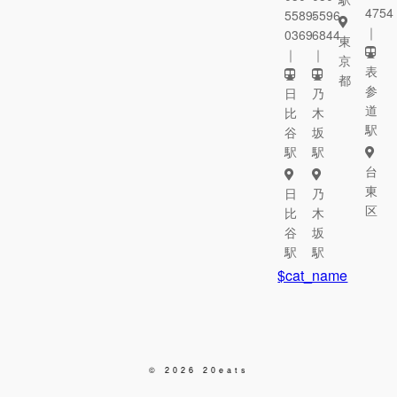
4754
5589-
5596-
｜
0369
6844
東
｜
｜
京
表
都
参
日
乃
道
比
木
駅
谷
坂
駅
駅
台
東
日
乃
区
比
木
谷
坂
駅
駅
$cat_name
© 2026 20eats