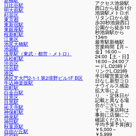
新橋駅
アクセス
池袋駅
日比谷駅
西口から徒歩1分
明大前駅
池袋駅メトロポ
杉並区
リタン口から徒
東京都
歩30秒池袋西口
東新宿駅
公園から徒歩10
東銀座駅
秒池袋駅から
桜新町駅
134m
江東区
最寄駅
新橋駅
池尻大橋駅
営業時間
【月～
池袋駅
金】16:00～
浅草駅（東武・都営・メトロ）
24:00【土・日】
浜松町駅
16:00～24:00フ
渋谷区
ードL.O23時ド
渋谷駅
リンクL.O23時
港区
半日曜営業定休
港区芝大門2-1-1 第2境野ビル1F B区
日なし新型コロ
牛込神楽坂駅
ナウイルス感染
田町駅
拡大等によ
白金台駅
り、・定休日が
目黒区
記載と異なる場
目黒駅
合がございま
祐天寺駅
す。ご来店時は
神保町駅
事前に店舗にご
神泉駅
確認ください。
神田駅
平均予算
予算[夜]
秋葉原駅
￥5,000～
自由が丘駅
￥5,999