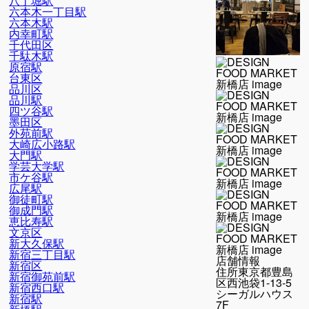
八丁堀駅
六本木一丁目駅
六本木駅
内幸町駅
千代田区
千駄木駅
原宿駅
台東区
品川区
品川駅
四ツ谷駅
墨田区
外苑前駅
大崎広小路駅
大門駅
学芸大学駅
市ケ谷駅
広尾駅
御徒町駅
御成門駅
恵比寿駅
文京区
新大久保駅
新宿三丁目駅
店舗情報
新宿区
住所
東京都豊島
新宿御苑前駅
区西池袋1-13-5
新宿西口駅
シーガルハウス
新宿駅
7F