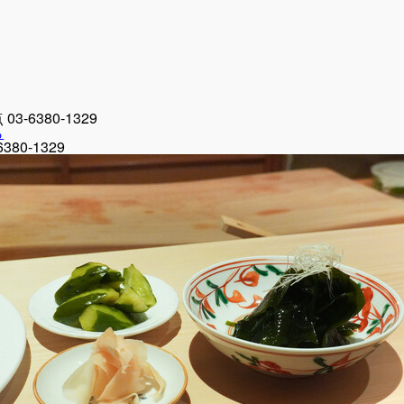
点
03-6380-1329
ら
6380-1329