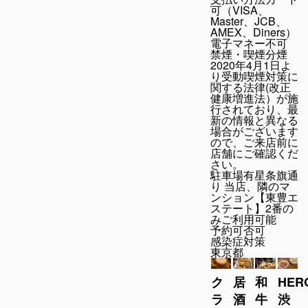
可（VISA、
Master、JCB、
AMEX、Diners）
電子マネー不可
禁煙・喫煙
分煙
2020年4月1日よ
り受動喫煙対策に
関する法律(改正
健康増進法）が施
行されており、最
新の情報と異なる
場合がございます
ので、ご来店前に
店舗にご確認くだ
さい。
駐車場
有星条旗通
り 当店、隣のマ
ンション【東豊エ
ステート】2番の
みご利用可能
予約可否
可
感染症対策
東京都
ク
居
和
HER
ラ
酒
牛
渋