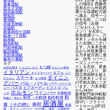
荻窪駅
しの場合】西麻布
表参道駅
交差点から外苑西
西太子堂駅
通りを信濃町方面
西武新宿駅
へ進み、信号一つ
豊島区
目を右折。二つ目
豊洲駅
の信号（左側
赤坂見附駅
に“かおたんラー
赤坂駅
メン”）を右折し
都電雑司ケ谷駅
星条旗通りへ。六
銀座一丁目駅
本木トンネルを越
銀座駅
えた右側にござい
錦糸町駅
ます。六本木交差
門前仲町駅
点から外苑東通り
飯田橋駅
を乃木坂方面に進
高田馬場駅
み、信号（バーニ
麻布十番駅
ーズニューヨー
タグ
ク）を左折。星条
もつ鍋
しゃぶしゃぶ
お好み焼き
もんじゃ焼き
旗通りに入り、新
イタリアン
カフェ
オイスターバー
ジン
国立美術館を超え
ダイニン
ステーキ
て六本木トンネル
ギスカン
タイ料理
グバー
の手前左側にござ
バル・バール
バー
バーベキ
います。六本木駅
パスタ
ビアガーデン
ビストロ
ュー
フレ
から343m
ホルモン
ワインバー
中華料理
ンチ
最寄駅
門前仲町駅
和
割烹・小料理
創作料理
営業時間
●鉄板焼
串揚げ・串かつ
居酒屋
(B1F)・プライベ
寿司
食（その他）
居酒
ートルーム(2F)日
屋・ダイニングバー（その他）
懐石・会席料理
～木・祝日：