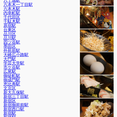
八丁堀駅
六本木一丁目駅
六本木駅
内幸町駅
千代田区
千駄木駅
原宿駅
台東区
品川区
品川駅
四ツ谷駅
墨田区
外苑前駅
大崎広小路駅
大門駅
学芸大学駅
市ケ谷駅
広尾駅
御徒町駅
御成門駅
恵比寿駅
文京区
新大久保駅
新宿三丁目駅
新宿区
新宿御苑前駅
新宿西口駅
新宿駅