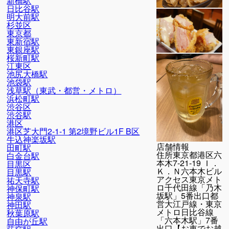
新橋駅
日比谷駅
明大前駅
杉並区
東京都
東新宿駅
東銀座駅
桜新町駅
江東区
池尻大橋駅
池袋駅
浅草駅（東武・都営・メトロ）
浜松町駅
渋谷区
渋谷駅
港区
港区芝大門2-1-1 第2境野ビル1F B区
牛込神楽坂駅
店舗情報
田町駅
住所
東京都港区六
白金台駅
本木7-21-19 Ｉ．
目黒区
Ｋ．Ｎ六本木ビル
目黒駅
アクセス
東京メト
祐天寺駅
ロ千代田線「乃木
神保町駅
坂駅」5番出口都
神泉駅
営大江戸線・東京
神田駅
メトロ日比谷線
秋葉原駅
「六本木駅」7番
自由が丘駅
出口【お車でお越