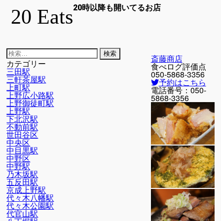
20時以降も開いてるお店
20 Eats
検
斎藤商店
索:
カテゴリー
食べログ評価点
三田駅
050-5868-3356
三軒茶屋駅
予約はこちら
上町駅
電話番号：
050-
上野広小路駅
5868-3356
上野御徒町駅
上野駅
下北沢駅
不動前駅
世田谷区
中央区
中目黒駅
中野区
中野駅
乃木坂駅
五反田駅
京成上野駅
代々木八幡駅
代々木公園駅
代官山駅