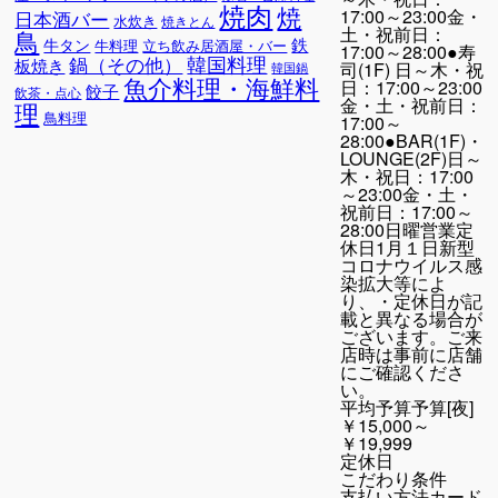
焼肉
焼
17:00～23:00金・
日本酒バー
水炊き
焼きとん
土・祝前日：
鳥
鉄
牛タン
牛料理
立ち飲み居酒屋・バー
17:00～28:00●寿
韓国料理
鍋（その他）
板焼き
司(1F) 日～木・祝
韓国鍋
魚介料理・海鮮料
日：17:00～23:00
餃子
飲茶・点心
金・土・祝前日：
理
鳥料理
17:00～
28:00●BAR(1F)・
LOUNGE(2F)日～
木・祝日：17:00
～23:00金・土・
祝前日：17:00～
28:00日曜営業定
休日1月１日新型
コロナウイルス感
染拡大等によ
り、・定休日が記
載と異なる場合が
ございます。ご来
店時は事前に店舗
にご確認くださ
い。
平均予算
予算[夜]
￥15,000～
￥19,999
定休日
こだわり条件
支払い方法
カード