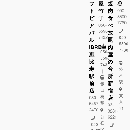
フ
屋
焼
谷
ト
竹
肉
050-
5590-
ビ
子
食
7760
ア
べ
050-
5596-
バ
放
7432
050-
ル
題
5590-
IBREW
肉
7760
050-
恵
屋
｜
5596-
比
の
7432
寿
台
渋
｜
駅
所
谷
駅
前
新
飯
店
宿
田
東
橋
店
050-
京
駅
5457-
03-
都
2470
3281-
新
6221
宿
050-
区