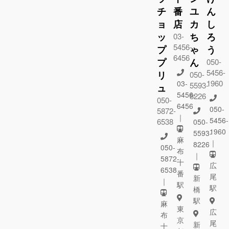
チ
番
ユ
ん
ョ
店
カ
し
ッ
ち
ろ
03-
5456-
プ
ゃ
う
6456
プ
ん
050-
5456-
リ
050-
1960
03-
5593-
ュ
5456-
8226
050-
6456
050-
5872-
｜
5456-
6538
050-
1960
5593-
麻
｜
8226
050-
布
｜
5872-
十
広
6538
番
尾
新
｜
駅
駅
橋
駅
麻
東
広
布
京
尾
新
十