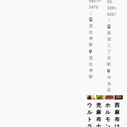
5457-
03-
2470
3281-
｜
6221
｜
恵
比
新
寿
宿
駅
三
丁
恵
目
比
駅
寿
駅
中
央
区
ウ
兜
ホ
西
ル
麻
ル
麻
ト
布
モ
布
ラ
十
ン
け