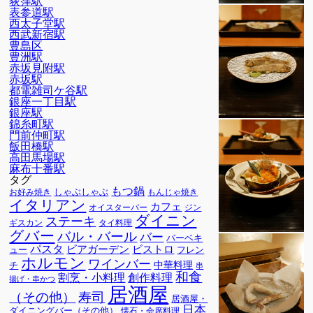
荻窪駅
表参道駅
西太子堂駅
西武新宿駅
豊島区
豊洲駅
赤坂見附駅
赤坂駅
都電雑司ケ谷駅
銀座一丁目駅
銀座駅
錦糸町駅
門前仲町駅
飯田橋駅
高田馬場駅
麻布十番駅
タグ
もつ鍋
しゃぶしゃぶ
お好み焼き
もんじゃ焼き
イタリアン
カフェ
オイスターバー
ジン
ダイニン
ステーキ
ギスカン
タイ料理
グバー
バル・バール
バー
バーベキ
パスタ
ビアガーデン
ビストロ
ュー
フレン
ホルモン
ワインバー
中華料理
チ
串
和食
割烹・小料理
創作料理
揚げ・串かつ
居酒屋
寿司
（その他）
居酒屋・
日本
ダイニングバー（その他）
懐石・会席料理