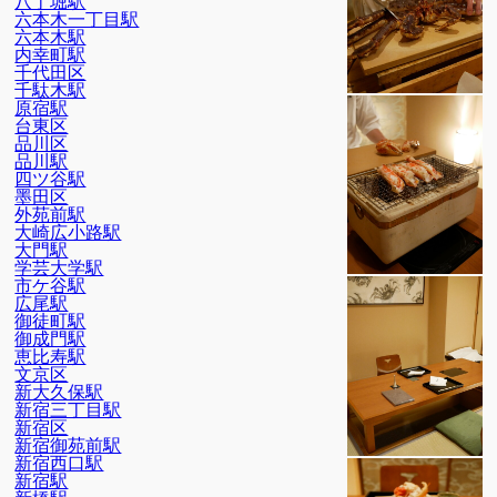
八丁堀駅
六本木一丁目駅
六本木駅
内幸町駅
千代田区
千駄木駅
原宿駅
台東区
品川区
品川駅
四ツ谷駅
墨田区
外苑前駅
大崎広小路駅
大門駅
学芸大学駅
市ケ谷駅
広尾駅
御徒町駅
御成門駅
恵比寿駅
文京区
新大久保駅
新宿三丁目駅
新宿区
新宿御苑前駅
新宿西口駅
新宿駅