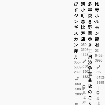
び
鶏
多
比
す
小
串
寿
ジ
町
焼
ホ
ン
恵
き・
ル
ギ
比
野
モ
ス
寿
菜
ン
カ
店
巻
龍
ン
き
村
050-
3503-
海
工
03-
1323
6452-
月
房
3995
渋
050-
050-
5869-
谷
3503-
2895
03-
宮
1323
6452
益
｜
3995
050-
坂
｜
5869-
の
恵
2895
ご
比
恵
｜
寿
り
比