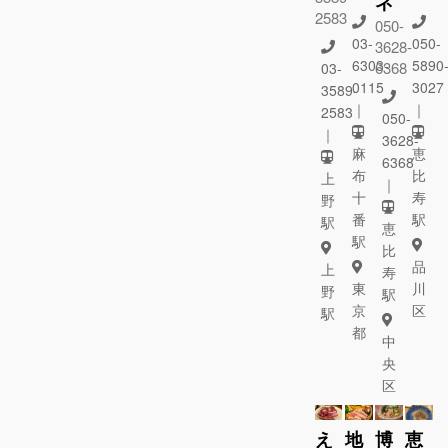
ネ
2583
050-
03-
050-
3628-
6303-
5890
6368
03-
0115
3027
3589-
｜
｜
2583
050-
｜
3628-
麻
恵
6368
布
比
上
｜
十
寿
野
番
駅
駅
恵
駅
比
品
上
寿
東
川
野
駅
京
区
駅
都
中
央
区
え
地
博
恵