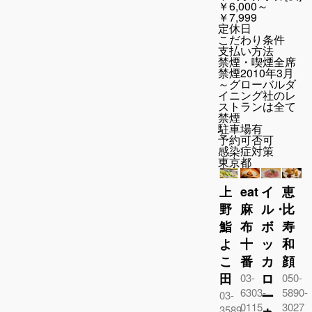
￥6,000～
￥7,999
定休日
こだわり条件
支払い方法
禁煙・喫煙
全席
禁煙2010年3月
～グローバルダ
イニング社のレ
ストランは全て
禁煙
駐車場
有
予約可否
可
感染症対策
東京都
上
eat
イ
恵
野
麻
ル・
比
鮨
布
ボ
寿
よ
十
ッ
和
こ
番
カ
顔
田
ロ
03-
050-
6303-
5890-
ー
03-
0115
3027
3589-