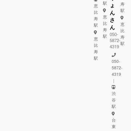
駅
寿
ょ
恵
駅
ん
比
恵
寿
さ
比
恵
駅
ん
寿
比
050-
駅
寿
恵
5872-
駅
比
4319
寿
駅
050-
5872-
4319
｜
渋
谷
駅
台
東