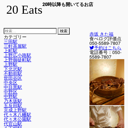
20時以降も開いてるお店
20 Eats
検
赤坂 きた福
索:
カテゴリー
食べログ評価点
三田駅
050-5589-7807
三軒茶屋駅
予約はこちら
上町駅
電話番号：
050-
上野広小路駅
5589-7807
上野御徒町駅
上野駅
下北沢駅
不動前駅
世田谷区
中央区
中目黒駅
中野区
中野駅
乃木坂駅
五反田駅
京成上野駅
代々木八幡駅
代々木公園駅
代官山駅