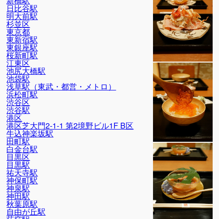
新橋駅
日比谷駅
明大前駅
杉並区
東京都
東新宿駅
東銀座駅
桜新町駅
江東区
池尻大橋駅
池袋駅
浅草駅（東武・都営・メトロ）
浜松町駅
渋谷区
渋谷駅
港区
港区芝大門2-1-1 第2境野ビル1F B区
牛込神楽坂駅
田町駅
白金台駅
目黒区
目黒駅
祐天寺駅
神保町駅
神泉駅
神田駅
秋葉原駅
自由が丘駅