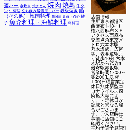
焼肉
焼鳥
酒バー
牛タ
水炊き
焼きとん
鍋
鉄板焼き
ン
牛料理
立ち飲み居酒屋・バー
韓国料理
（その他）
餃
店舗情報
飲茶・点心
韓国鍋
魚介料理・海鮮料理
住所
東京都港区
子
鳥料理
西麻布1-13-11
権八西麻布３Ｆ
アクセス
西麻布
交差点角東京メ
トロ六本木駅、
乃木坂駅、広尾
駅、表参道駅よ
り徒歩10分 六本
木駅から757m
最寄駅
赤坂駅
営業時間
17:00～
翌2:00(L.O.翌
1:00)日曜営業定
休日無休新型コ
ロナウイルス感
染拡大等によ
り、・定休日が
記載と異なる場
合がございま
す。ご来店時は
事前に店舗にご
確認ください。
平均予算
予算[夜]