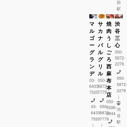
田
駅
マ
サ
焼
渋
ル
カ
肉
谷
ゴ
ナ
う
三
ー
バ
し
心
グ
ル
ご
050-
5872-
ラ
グ
ろ
2278
ン
リ
西
デ
ル
麻
050-
布
03-
050-
5872
6433-
5872-
本
2278
7520
7779
店
｜
050-
03-
050-
5596-
渋
6433-
5872-
6844
谷
7520
7779
駅
｜
｜