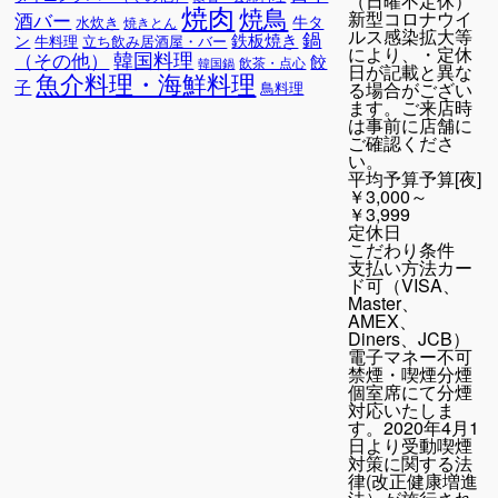
（日曜不定休）
焼肉
焼鳥
新型コロナウイ
酒バー
牛タ
水炊き
焼きとん
ルス感染拡大等
鍋
鉄板焼き
ン
牛料理
立ち飲み居酒屋・バー
により、・定休
韓国料理
（その他）
餃
飲茶・点心
韓国鍋
日が記載と異な
魚介料理・海鮮料理
子
る場合がござい
鳥料理
ます。ご来店時
は事前に店舗に
ご確認くださ
い。
平均予算
予算[夜]
￥3,000～
￥3,999
定休日
こだわり条件
支払い方法
カー
ド可（VISA、
Master、
AMEX、
Diners、JCB）
電子マネー不可
禁煙・喫煙
分煙
個室席にて分煙
対応いたしま
す。2020年4月1
日より受動喫煙
対策に関する法
律(改正健康増進