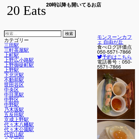
20時以降も開いてるお店
20 Eats
検
モンスーンカフ
索:
カテゴリー
ェ 自由が丘
三田駅
食べログ評価点
三軒茶屋駅
050-5571-7866
上町駅
予約はこちら
上野広小路駅
電話番号：
050-
上野御徒町駅
5571-7866
上野駅
下北沢駅
不動前駅
世田谷区
中央区
中目黒駅
中野区
中野駅
乃木坂駅
五反田駅
京成上野駅
代々木八幡駅
代々木公園駅
代官山駅