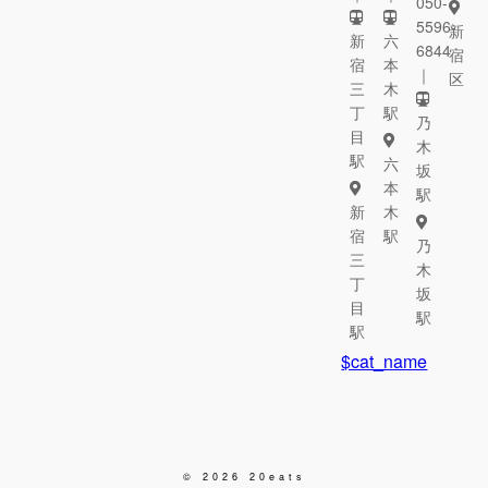
050-
5596-
新
新
六
6844
宿
宿
本
｜
区
三
木
丁
駅
乃
目
木
駅
六
坂
本
駅
新
木
宿
駅
乃
三
木
丁
坂
目
駅
駅
$cat_name
© 2026 20eats