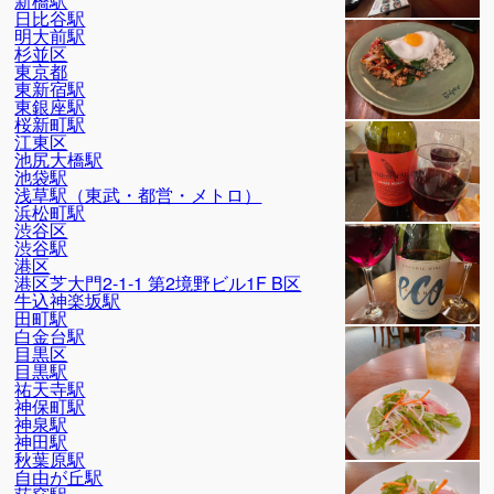
新橋駅
日比谷駅
明大前駅
杉並区
東京都
東新宿駅
東銀座駅
桜新町駅
江東区
池尻大橋駅
池袋駅
浅草駅（東武・都営・メトロ）
浜松町駅
渋谷区
渋谷駅
港区
港区芝大門2-1-1 第2境野ビル1F B区
牛込神楽坂駅
田町駅
白金台駅
目黒区
目黒駅
祐天寺駅
神保町駅
神泉駅
神田駅
秋葉原駅
自由が丘駅