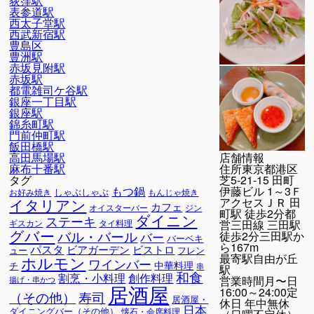
荻窪駅
表参道駅
西太子堂駅
西武新宿駅
豊島区
豊洲駅
赤坂見附駅
赤坂駅
都電雑司ケ谷駅
銀座一丁目駅
銀座駅
錦糸町駅
門前仲町駅
飯田橋駅
店舗情報
高田馬場駅
住所
東京都港区
麻布十番駅
芝5-21-15 田町
タグ
伊藤ビル 1～3Ｆ
もつ鍋
しゃぶしゃぶ
お好み焼き
もんじゃ焼き
イタリアン
アクセス
ＪＲ 田
カフェ
オイスターバー
ジン
町駅 徒歩2分都
ダイニン
ステーキ
営三田線 三田駅
ギスカン
タイ料理
グバー
バル・バール
徒歩2分三田駅か
バー
バーベキ
ら167m
パスタ
ビアガーデン
ビストロ
ュー
フレン
最寄駅
自由が丘
ホルモン
ワインバー
中華料理
チ
串
駅
和食
割烹・小料理
創作料理
営業時間
月〜日
揚げ・串かつ
居酒屋
16:00～24:00定
寿司
（その他）
居酒屋・
休日 年中無休
日本
ダイニングバー（その他）
懐石・会席料理