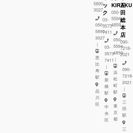
5890-
ッ
KIRAKU
三
3027
ク
田
050-
5594-
総
03-
4859
050-
3573-
本
5890-
7411
店
3027
050-
090-
｜
5594-
03-
7218-
4859
3573-
2021
恵
｜
7411
比
｜
090-
寿
浜
7218
駅
松
新
2021
町
橋
｜
品
駅
駅
川
三
区
東
中
田
京
央
駅
都
区
三