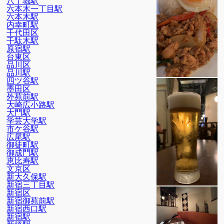
八丁堀駅
六本木一丁目駅
六本木駅
内幸町駅
千代田区
千駄木駅
原宿駅
台東区
品川区
品川駅
四ツ谷駅
墨田区
外苑前駅
大崎広小路駅
大門駅
学芸大学駅
市ケ谷駅
広尾駅
御徒町駅
御成門駅
恵比寿駅
文京区
新大久保駅
新宿三丁目駅
新宿区
新宿御苑前駅
新宿西口駅
新宿駅