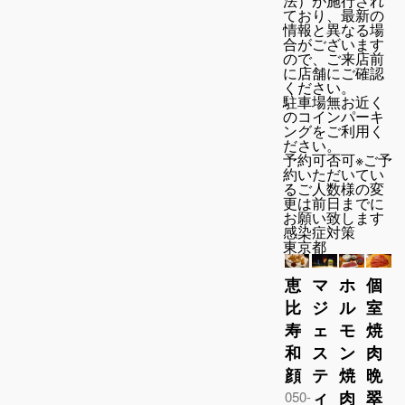
法）が施行され
ており、最新の
情報と異なる場
合がございます
ので、ご来店前
に店舗にご確認
ください。
駐車場
無お近く
のコインパーキ
ングをご利用く
ださい。
予約可否
可※ご予
約いただいてい
るご人数様の変
更は前日までに
お願い致します
感染症対策
東京都
恵
マ
ホ
個
比
ジ
ル
室
寿
ェ
モ
焼
和
ス
ン
肉
顔
テ
焼
晩
ィ
肉
翠
050-