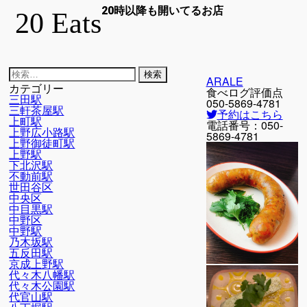
20時以降も開いてるお店
20 Eats
検
ARALE
索:
カテゴリー
食べログ評価点
三田駅
050-5869-4781
三軒茶屋駅
予約はこちら
上町駅
電話番号：
050-
上野広小路駅
5869-4781
上野御徒町駅
上野駅
下北沢駅
不動前駅
世田谷区
中央区
中目黒駅
中野区
中野駅
乃木坂駅
五反田駅
京成上野駅
代々木八幡駅
代々木公園駅
代官山駅