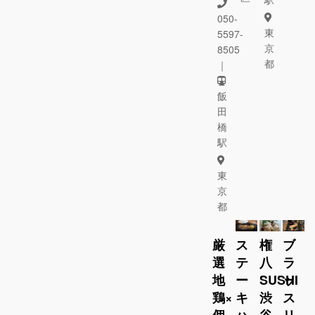
050-
東
5597-
京
8505
都
｜
飯
田
橋
駅
東
京
都
厳
ス
権
ブ
選
テ
八
ラ
地
ー
SUSHI
ッ
鶏×
キ
渋
ス