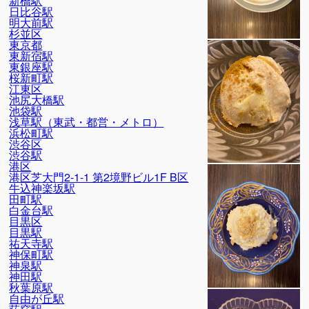
新橋駅
日比谷駅
明大前駅
杉並区
東京都
東新宿駅
東銀座駅
桜新町駅
江東区
池尻大橋駅
池袋駅
浅草駅（東武・都営・メトロ）
浜松町駅
渋谷区
渋谷駅
港区
港区芝大門2-1-1 第2境野ビル1F B区
牛込神楽坂駅
田町駅
白金台駅
目黒区
目黒駅
祐天寺駅
神保町駅
神泉駅
神田駅
秋葉原駅
自由が丘駅