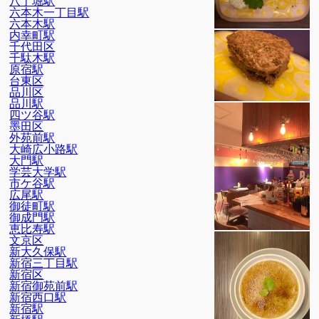
八丁堀駅
六本木一丁目駅
六本木駅
内幸町駅
千代田区
千駄木駅
原宿駅
台東区
品川区
品川駅
四ツ谷駅
墨田区
外苑前駅
大崎広小路駅
大門駅
学芸大学駅
市ケ谷駅
広尾駅
御徒町駅
御成門駅
恵比寿駅
文京区
新大久保駅
新宿三丁目駅
新宿区
新宿御苑前駅
新宿西口駅
新宿駅