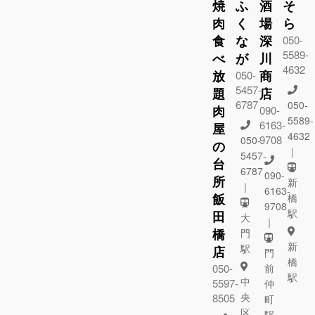
焼
ふ
酒
そ
肉
く
場
ら
食
な
深
050-
5589-
べ
が
川
4632
放
商
050-
5457-
題
店
6787
050-
肉
090-
5589-
6163-
屋
4632
9708
050-
の
｜
5457-
台
6787
090-
所
新
｜
6163-
飯
橋
9708
駅
田
大
｜
橋
門
新
駅
店
門
橋
050-
前
駅
中
5597-
仲
央
8505
町
区
駅