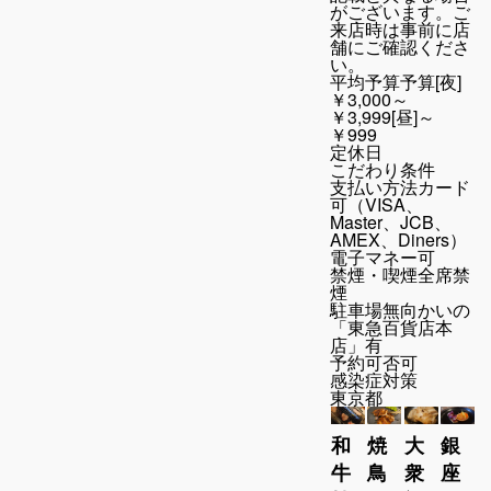
がございます。ご
来店時は事前に店
舗にご確認くださ
い。
平均予算
予算[夜]
￥3,000～
￥3,999[昼]～
￥999
定休日
こだわり条件
支払い方法
カード
可（VISA、
Master、JCB、
AMEX、Diners）
電子マネー可
禁煙・喫煙
全席禁
煙
駐車場
無向かいの
「東急百貨店本
店」有
予約可否
可
感染症対策
東京都
和
焼
大
銀
牛
鳥
衆
座