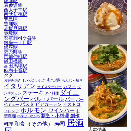
荻窪駅
表参道駅
西太子堂駅
西武新宿駅
豊島区
豊洲駅
赤坂見附駅
赤坂駅
都電雑司ケ谷駅
銀座一丁目駅
銀座駅
錦糸町駅
門前仲町駅
飯田橋駅
高田馬場駅
麻布十番駅
タグ
もつ鍋
しゃぶしゃぶ
お好み焼き
もんじゃ焼き
イタリアン
カフェ
オイスターバー
ジ
ダイニ
ステーキ
ンギスカン
タイ料理
ングバー
バル・バール
バー
バー
パスタ
ビアガーデン
ビストロ
ベキュー
ホルモン
ワインバー
中
フレンチ
割烹・小料理
創作
華料理
串揚げ・串かつ
居酒
寿司
和食（その他）
料理
屋
店舗情報