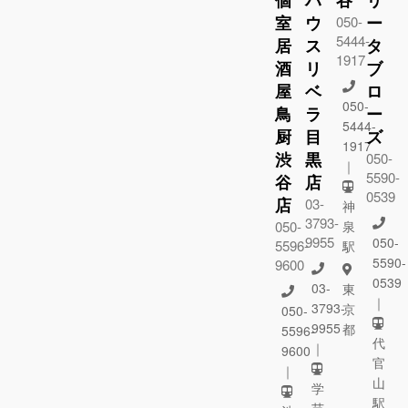
個
ハ
谷
リ
室
ウ
ー
050-
5444-
居
ス
タ
1917
酒
リ
ブ
屋
ベ
ロ
050-
鳥
ラ
ー
5444-
厨
目
ズ
1917
渋
黒
050-
｜
5590-
谷
店
0539
店
03-
神
3793-
050-
泉
9955
050-
5596-
駅
5590-
9600
0539
03-
東
｜
3793-
京
050-
9955
都
5596-
代
｜
9600
官
｜
山
学
駅