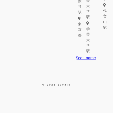
芸
渋
大
谷
代
学
駅
官
駅
山
東
駅
学
京
芸
都
大
学
駅
$cat_name
© 2026 20eats