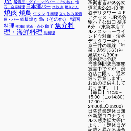
居酒屋・ダイニングバー（その他）
懐
住所
東京都渋谷区
日本酒バー
水炊き
石・会席料理
焼きとん
道玄坂2-23-13 渋
焼肉
焼鳥
谷デリタワー ４Ｆ
牛タン
牛料理
立ち飲み居酒
アクセス
・JR渋谷
韓国
鍋（その他）
鉄板焼き
屋・バー
駅ハチ公出口 徒歩
魚介料
料理
餃子
6分 （東急本店エ
飲茶・点心
韓国鍋
理・海鮮料理
ルメスショーウイ
鳥料理
ンドウ対面・渋谷
デリタワー4F）・
京王井の頭線「神
泉」駅徒歩6分神
泉駅から390m
最寄駅
渋谷駅
営業時間
緊急事態
宣言中ですが、渋
谷店に限り、通常
通り営業します。
お酒の提供もして
おります。［］
【毎日】11:30～
15:00（L.o14:30）
17:00～
24:00(L.O.23:00)
日曜営業定休日無
休新型コロナウイ
ルス感染拡大等に
より、・定休日が
記載と異なる場合