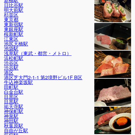
新橋駅
日比谷駅
明大前駅
杉並区
東京都
東新宿駅
東銀座駅
桜新町駅
江東区
池尻大橋駅
池袋駅
浅草駅（東武・都営・メトロ）
浜松町駅
渋谷区
渋谷駅
港区
港区芝大門2-1-1 第2境野ビル1F B区
牛込神楽坂駅
田町駅
白金台駅
目黒区
目黒駅
祐天寺駅
神保町駅
神泉駅
神田駅
秋葉原駅
自由が丘駅