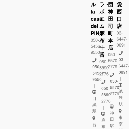
ル
ラ・
団
袋
la
ボ
神
西
casa
エ
田
口
del
ム
司
店
PINO
麻
町
03-
6447-
布
本
050-
0891
5456-
十
店
9550
番
050-
03-
5570-
050-
6447
2779
050-
5890-
0891
5456-
2776
｜
9550
050-
｜
5570-
050-
池
2779
5890-
袋
目
｜
2776
駅
黒
｜
駅
神
東
田
麻
京
台
駅
布