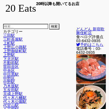
20時以降も開いてるお店
20 Eats
検
どんどん 新宿歌
索:
カテゴリー
舞伎町店
三田駅
食べログ評価点
三軒茶屋駅
03-6432-0935
上町駅
予約はこちら
上野広小路駅
電話番号：
03-
上野御徒町駅
6432-0935
上野駅
下北沢駅
不動前駅
世田谷区
中央区
中目黒駅
中野区
中野駅
乃木坂駅
五反田駅
京成上野駅
代々木八幡駅
代々木公園駅
代官山駅