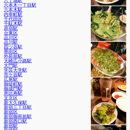
八丁堀駅
六本木一丁目駅
六本木駅
内幸町駅
千代田区
千駄木駅
原宿駅
台東区
品川区
品川駅
四ツ谷駅
墨田区
外苑前駅
大崎広小路駅
大門駅
学芸大学駅
市ケ谷駅
広尾駅
御徒町駅
御成門駅
恵比寿駅
文京区
新大久保駅
新宿三丁目駅
新宿区
新宿御苑前駅
新宿西口駅
新宿駅