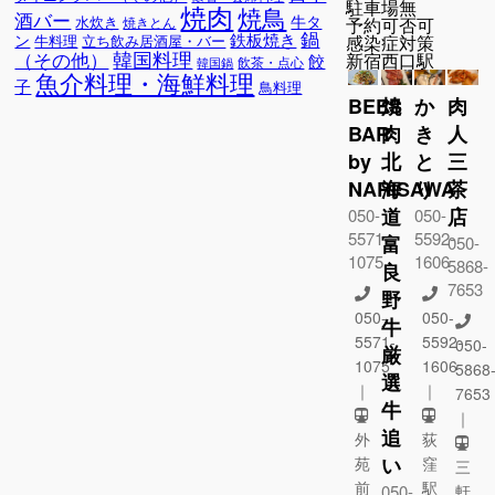
駐車場
無
焼肉
焼鳥
酒バー
牛タ
水炊き
予約可否
可
焼きとん
鍋
鉄板焼き
ン
感染症対策
牛料理
立ち飲み居酒屋・バー
韓国料理
（その他）
新宿西口駅
餃
飲茶・点心
韓国鍋
魚介料理・海鮮料理
子
鳥料理
BEES
焼
か
肉
BAR
肉
き
人
by
北
と
三
NARISAWA
海
り
茶
道
店
050-
050-
5571-
5592-
富
050-
1075
1606
5868-
良
7653
野
050-
050-
牛
5571-
5592-
050-
厳
1075
1606
5868
選
｜
｜
7653
牛
｜
追
外
荻
い
苑
窪
三
前
駅
050-
軒