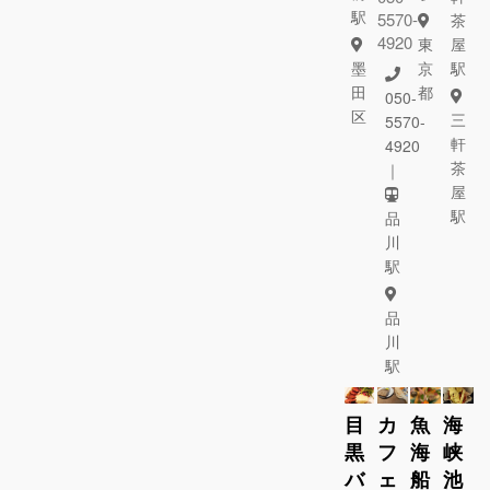
駅
5570-
茶
4920
東
屋
墨
京
駅
田
都
050-
区
三
5570-
軒
4920
茶
｜
屋
駅
品
川
駅
品
川
駅
目
カ
魚
海
黒
フ
海
峡
バ
ェ
船
池