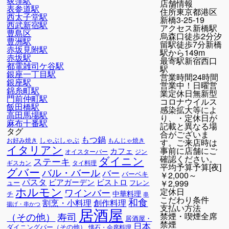
荻窪駅
店舗情報
表参道駅
住所
東京都港区
西太子堂駅
新橋3-25-19
西武新宿駅
アクセス
新橋駅
豊島区
烏森口徒歩2分汐
豊洲駅
留駅徒歩7分新橋
赤坂見附駅
駅から149m
赤坂駅
最寄駅
新宿西口
都電雑司ケ谷駅
駅
銀座一丁目駅
営業時間
24時間
銀座駅
営業中！日曜営
錦糸町駅
業定休日無新型
門前仲町駅
コロナウイルス
飯田橋駅
感染拡大等によ
高田馬場駅
り、・定休日が
麻布十番駅
記載と異なる場
タグ
合がございま
もつ鍋
しゃぶしゃぶ
お好み焼き
もんじゃ焼き
す。ご来店時は
イタリアン
事前に店舗にご
カフェ
オイスターバー
ジン
ダイニン
確認ください。
ステーキ
ギスカン
タイ料理
平均予算
予算[夜]
グバー
バル・バール
バー
バーベキ
￥2,000～
パスタ
ビアガーデン
ビストロ
￥2,999
ュー
フレン
ホルモン
定休日
ワインバー
中華料理
チ
串
こだわり条件
和食
割烹・小料理
創作料理
揚げ・串かつ
支払い方法
居酒屋
寿司
禁煙・喫煙
全席
（その他）
居酒屋・
禁煙
日本
ダイニングバー（その他）
懐石・会席料理